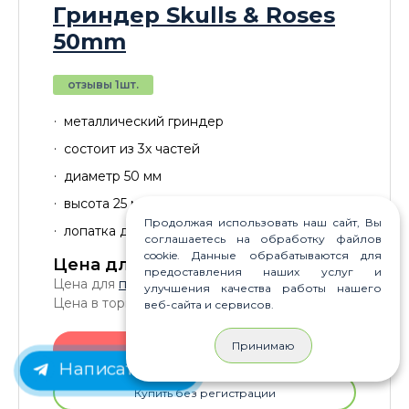
Гриндер Skulls & Roses
50mm
отзывы 1шт.
металлический гриндер
состоит из 3х частей
диаметр 50 мм
высота 25 мм
Продолжая использовать наш сайт, Вы
лопатка для сбора мелких частиц
соглашаетесь на обработку файлов
cookie. Данные обрабатываются для
Цена для Вас:
890
P
предоставления наших услуг и
Цена для
постоянных клиентов
: 850
P
улучшения качества работы нашего
Цена в торговом зале: 950
P
веб-сайта и сервисов.
Принимаю
В корзину
Написать нам
Купить без регистрации