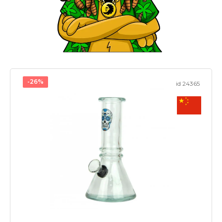
-26%
id 24365