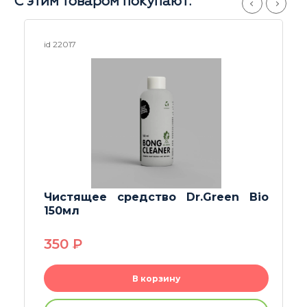
С этим товаром покупают:
id 26040
Ёршик для трубок 12 см
180
P
В корзину