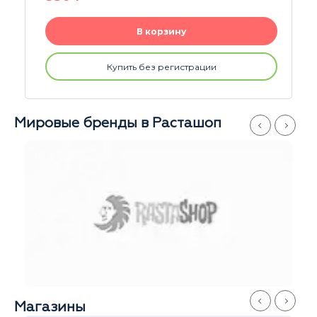
В корзину
Купить без регистрации
Мировые бренды в Расташоп
Магазины
Серпуховская
Софья
И
Ежедневно
Е