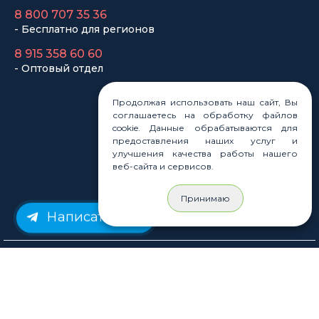
Статьи
Новости
Карта сайта
Продолжая использовать наш сайт, Вы
соглашаетесь на обработку файлов
cookie. Данные обрабатываются для
предоставления наших услуг и
© Rastashop 2004-2026
улучшения качества работы нашего
веб-сайта и сервисов.
Принимаю
Согласие на обработку персональных данных
Написать нам
Политика обработки персональных данных
Публичная оферта
Использование файлов cookie
Пользовательское соглашение