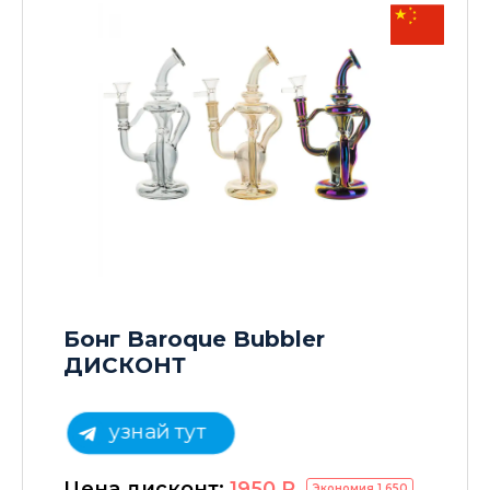
Бонг Baroque Bubbler
ДИСКОНТ
узнай тут
Цена дисконт:
1950
P
Экономия
1 650