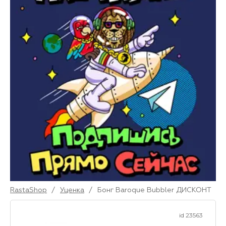
RastaShop
/
Уценка
/
Бонг Baroque Bubbler ДИСКОНТ
id 23563