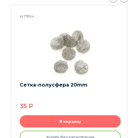
id 24462
Шомполы для трубок 50шт
230
P
В корзину
Купить без регистрации