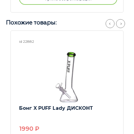
Похожие товары:
id 25830
Весы USA Weight | Florida (0.01-100)
Дисконт
850
P