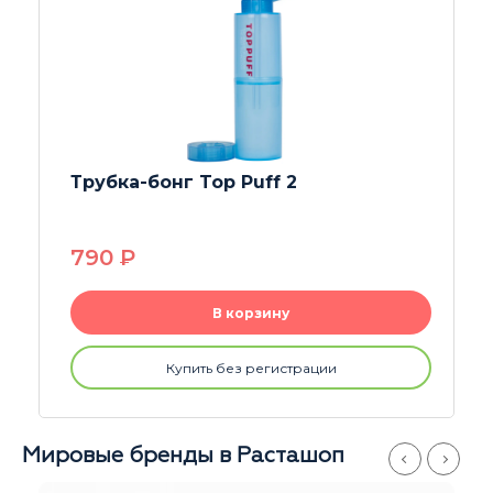
ff 2
Бонг Classic 45см
1750
P
ину
В корзину
егистрации
Купить без регист
Мировые бренды в Расташоп