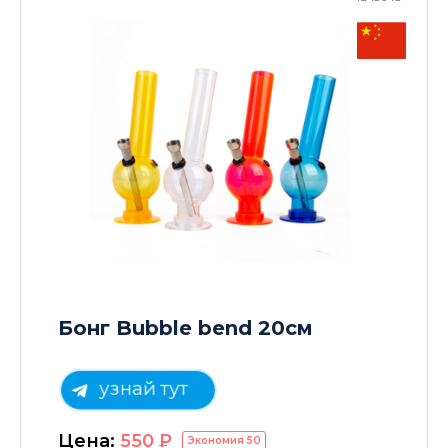
Бонг Bubble bend 20см
узнай тут
Цена:
550
P
Экономия
50