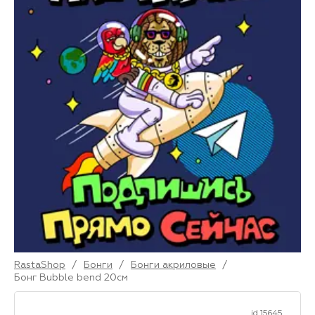
RastaShop
/
Бонги
/
Бонги акриловые
/
Бонг Bubble bend 20см
id 15645