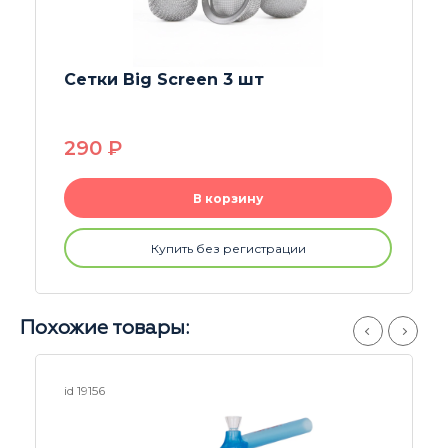
Напас (колпак) стальной L
680
P
В корзину
Купить без регистрации
Похожие товары:
id 22525