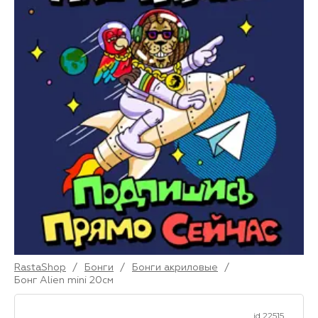
RastaShop
/
Бонги
/
Бонги акриловые
/
Бонг Alien mini 20см
id 22515