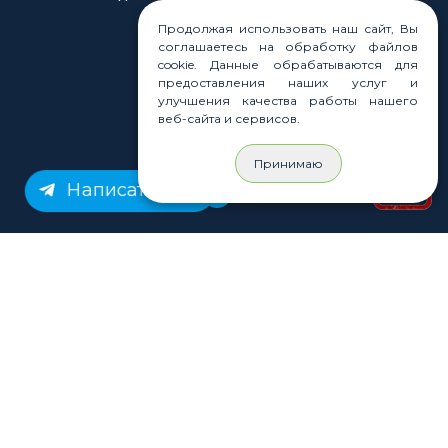
Продолжая использовать наш сайт, Вы
соглашаетесь на обработку файлов
Законы
cookie. Данные обрабатываются для
Статьи
предоставления наших услуг и
Новости
улучшения качества работы нашего
Карта сайта
веб-сайта и сервисов.
Принимаю
Написать нам
© Rastashop 2004-2026
Согласие на обработку персональных данных
Политика обработки персональных данных
Публичная оферта
Использование файлов cookie