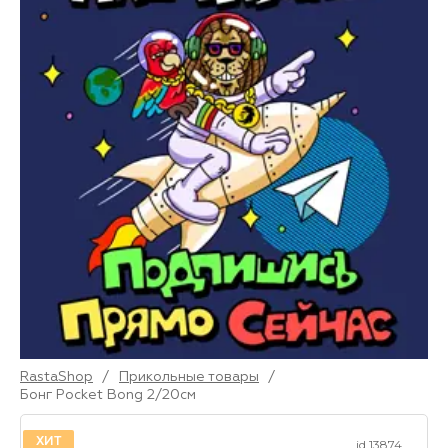
RastaShop
/
Прикольные товары
/
Бонг Pocket Bong 2/20см
ХИТ
id 13874