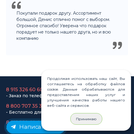
8 915 326 60 60
- Заказ по телефону
8 800 707 35 36
- Бесплатно для регионов
8 915 358 60 60
- Оптовый отдел
Продолжая использовать наш сайт, Вы
соглашаетесь на обработку файлов
cookie. Данные обрабатываются для
Законы
предоставления наших услуг и
улучшения качества работы нашего
Статьи
веб-сайта и сервисов.
Новости
Карта сайта
Принимаю
Написать нам