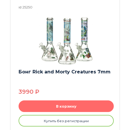
id 25734
Бонг Dr. Green 4 x Tree-Arm
Percolator
8990
P
В корзину
Купить без регистрации