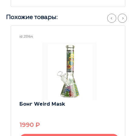
Похожие товары:
id 25255
Бонг Rick + Morty
2550
P