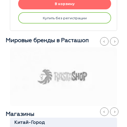
В корзину
ции
Купить без регистрации
Мировые бренды в Расташоп
Магазины
Китай-Город