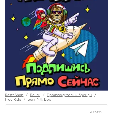
RastaShop
/
Бонги
/
Производители и бренды
/
Free Ride
/
Бонг Milk Box
id 23455