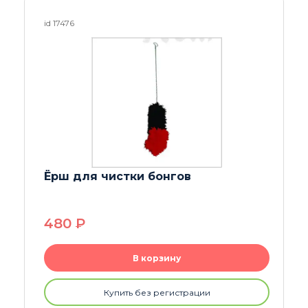
id 23890
Ёршик для бонгов 39 см
250
P
В корзину
Купить без регистрации