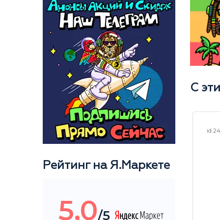
С эт
id 22867
id 2
Рейтинг на Я.Маркете
5,0
/5