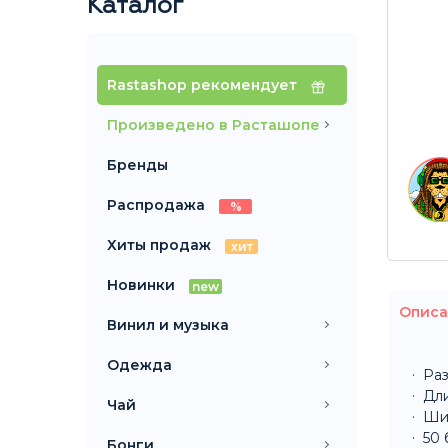
Каталог
Rastashop рекомендует
Произведено в Расташопе
Бренды
Распродажа
%
Хиты продаж
хит
Новинки
new
Описа
Винил и музыка
Одежда
Раз
Дли
Чай
Ши
50 
Бонги