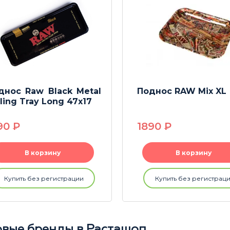
днос Raw Black Metal
Поднос RAW Mix XL
ling Tray Long 47x17
90
P
1890
P
В корзину
В корзину
Купить без регистрации
Купить без регистрац
вые бренды в Расташоп