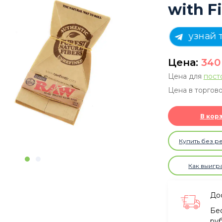
with Fi
узнай 
Цена:
34
Цена для
пост
Цена в торгово
В кор
Купить без р
Как выигр
Дос
Бе
ру