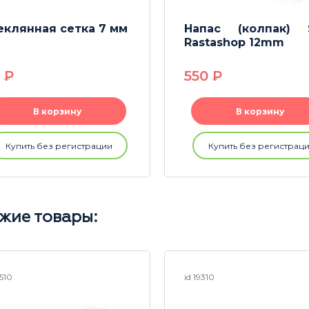
еклянная сетка 7 мм
Напас (колпак) S
Rastashop 12mm
0
P
550
P
В корзину
В корзину
Купить без регистрации
Купить без регистрац
жие товары:
5510
id 19310