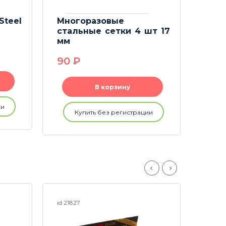
teel
Многоразовые
Шом
стальные сетки 4 шт 17
мм
23
90
P
В корзину
ии
Купить без регистрации
id 21827
id 2514