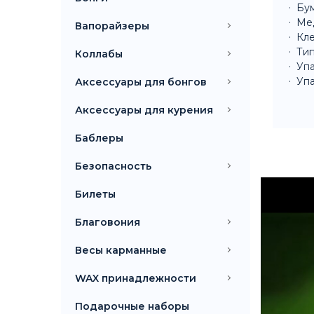
Бум
Ме
Вапорайзеры
Кле
Тип
Коллабы
Упа
Упа
Аксессуары для бонгов
Аксессуары для курения
Баблеры
Безопасность
Билеты
Благовония
Весы карманные
WAX принадлежности
Подарочные наборы