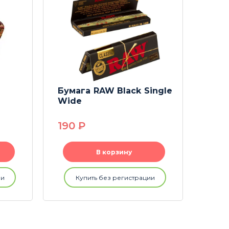
Бумага RAW Black Single
Подн
Wide
Tray
190
P
49
В корзину
ии
Купить без регистрации