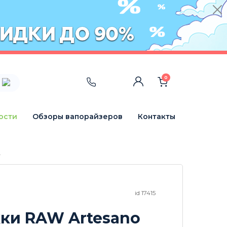
0
ости
Обзоры вапорайзеров
Контакты
4
id 17415
ки RAW Artesano