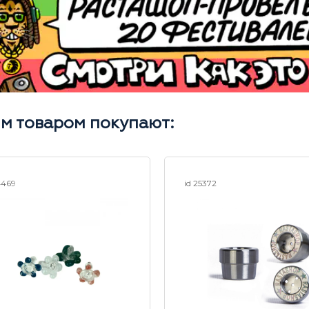
им товаром покупают:
4469
id 25372