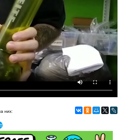
а них:
т