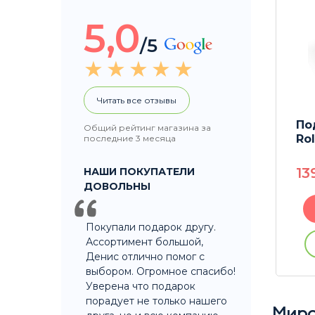
5,0
/5
Читать все отзывы
янный
Подарочный набор с
По
Общий рейтинг магазина за
аксессуарами для
Rol
последние 3 месяца
курения RAW #2
13
НАШИ ПОКУПАТЕЛИ
2990
P
ДОВОЛЬНЫ
В корзину
Покупали подарок другу.
Ассортимент большой,
ации
Купить без регистрации
Денис отлично помог с
выбором. Огромное спасибо!
Уверена что подарок
порадует не только нашего
Миро