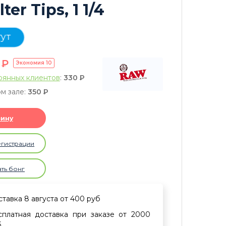
lter Tips, 1 1/4
тут
0
P
Экономия
10
оянных клиентов
:
330
P
м зале:
350
P
зину
егистрации
ать бонг
тавка 8 августа от 400 руб
сплатная доставка при заказе от 2000
б