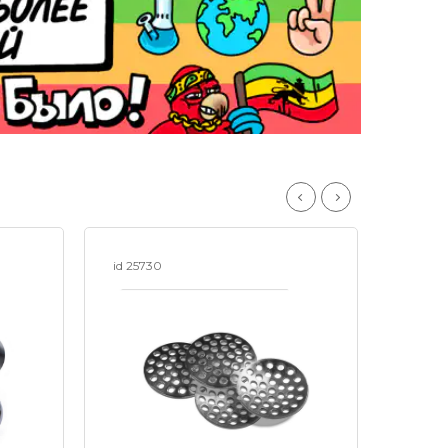
id 25730
id 1896