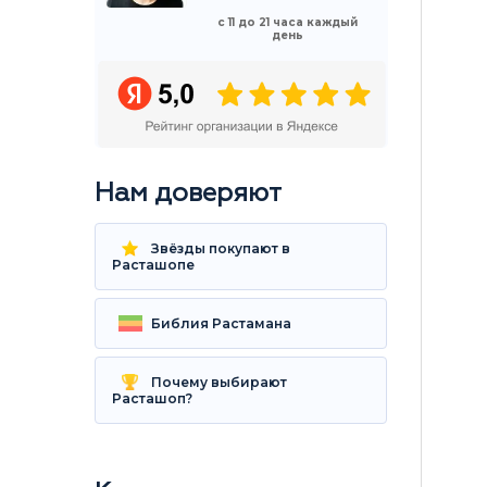
с 11 до 21 часа каждый
день
Нам доверяют
Звёзды покупают в
Расташопе
Библия Растамана
Почему выбирают
Расташоп?