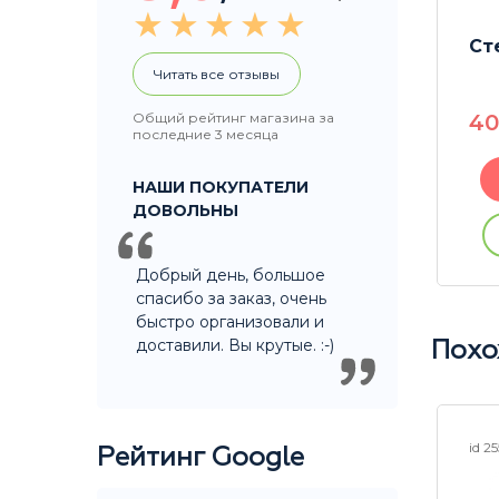
пак)
Гриндер акриловый
Ст
Rastashop Moscow
Читать все отзывы
60mm
Общий рейтинг магазина за
4
250
P
последние 3 месяца
НАШИ ПОКУПАТЕЛИ
В корзину
ДОВОЛЬНЫ
ации
Купить без регистрации
Добрый день, большое
спасибо за заказ, очень
быстро организовали и
доставили. Вы крутые. :-)
Похо
id 25296
id 2
Рейтинг Google