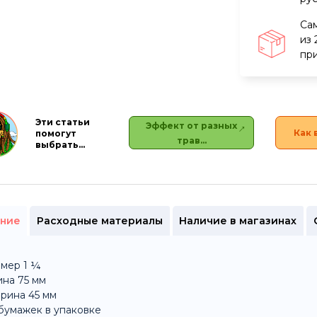
Са
из 
при
Эти статьи
Эффект от разных
Как 
помогут
трав…
выбрать…
ние
Расходные материалы
Наличие в магазинах
мер 1 ¼
на 75 мм
рина 45 мм
бумажек в упаковке