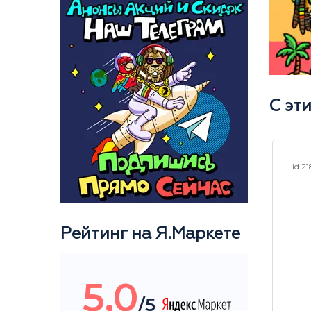
С эт
id 23029
id 2
Рейтинг на Я.Маркете
5,0
/5