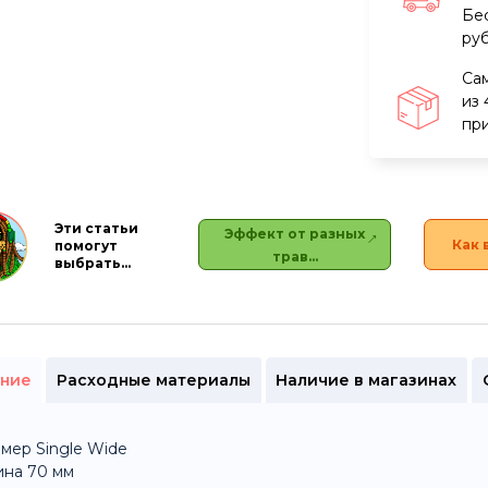
Бе
ру
Са
из 
при
Эти статьи
Эффект от разных
Как 
помогут
трав…
выбрать…
ние
Расходные материалы
Наличие в магазинах
мер Single Wide
ина 70 мм