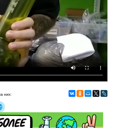
а них:
т