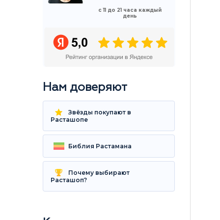
с 11 до 21 часа каждый
день
Нам доверяют
Звёзды покупают в
Расташопе
Библия Растамана
Почему выбирают
Расташоп?