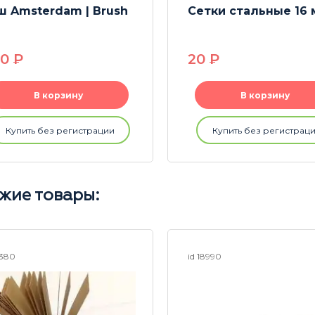
ш Amsterdam | Brush
Сетки стальные 16 
60
P
20
P
В корзину
В корзину
Купить без регистрации
Купить без регистрац
жие товары:
8380
id 18990