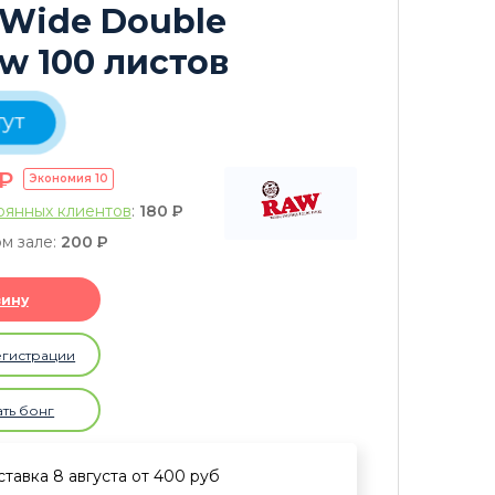
 Wide Double
w 100 листов
ут
P
Экономия
10
оянных клиентов
:
180
P
м зале:
200
P
зину
егистрации
ать бонг
тавка 8 августа от 400 руб