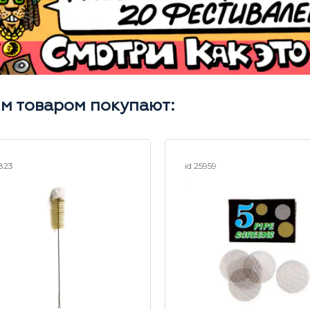
им товаром покупают:
1823
id 25959