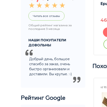
 Steel
Сетки Big Screens 4 шт
Ер
17 мм
Читать все отзывы
190
P
4
Общий рейтинг магазина за
последние 3 месяца
В корзину
НАШИ ПОКУПАТЕЛИ
ации
Купить без регистрации
ДОВОЛЬНЫ
Добрый день, большое
спасибо за заказ, очень
Похо
быстро организовали и
доставили. Вы крутые. :-)
id 24189
id 1
Рейтинг Google