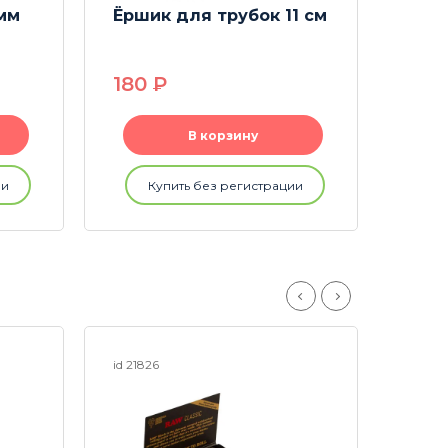
мм
Ёршик для трубок 11 см
Ёрш 
180
P
48
В корзину
ии
Купить без регистрации
id 21826
id 17415