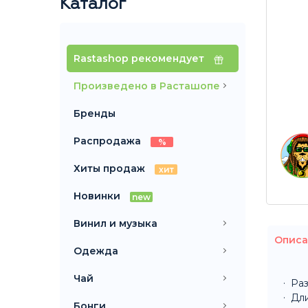
Каталог
Rastashop рекомендует
Произведено в Расташопе
Бренды
Распродажа
%
Хиты продаж
хит
Новинки
new
Винил и музыка
Описа
Одежда
Чай
Раз
Дл
Бонги