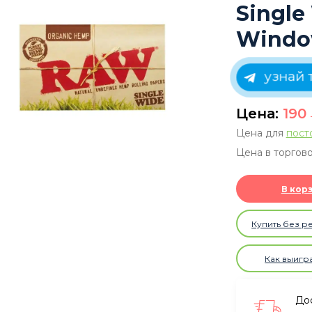
Single
Windo
узнай т
Цена:
190
Цена для
пост
Цена в торгово
В кор
Купить без р
Как выигр
Дос