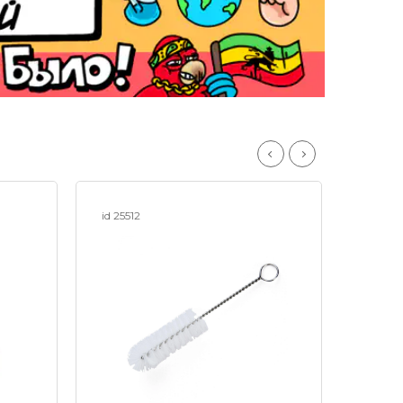
id 25512
id 1747