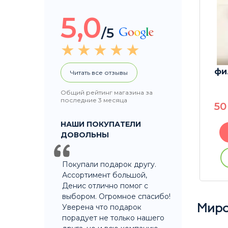
5,0
/5
дноса
Гриндер RAW 50mm 6
фи
Читать все отзывы
netic
 Large
Общий рейтинг магазина за
последние 3 месяца
1550
P
5
НАШИ ПОКУПАТЕЛИ
В корзину
ДОВОЛЬНЫ
Купить без регистрации
ации
Покупали подарок другу.
Ассортимент большой,
Денис отлично помог с
выбором. Огромное спасибо!
Уверена что подарок
Миро
порадует не только нашего