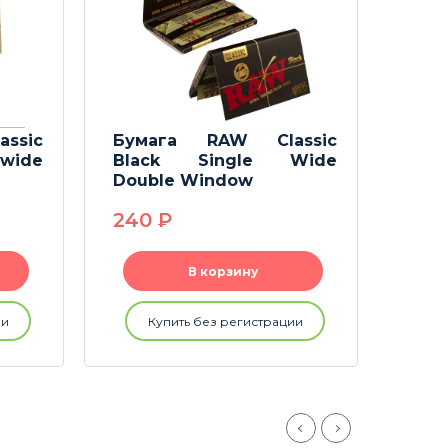
ssic
Бумага RAW Classic
Бум
 wide
Black Single Wide
with 
Double Window
34
240
P
В корзину
ии
Купить без регистрации