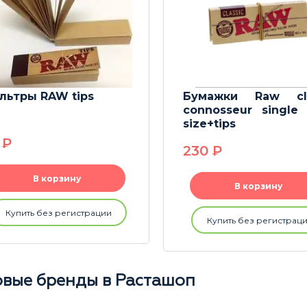
льтры RAW tips
Бумажки Raw cla
connosseur single
size+tips
0
P
230
P
В корзину
В корзину
Купить без регистрации
Купить без регистрац
вые бренды в Расташоп