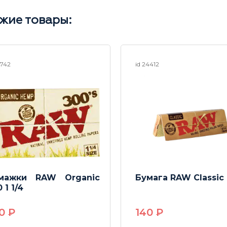
жие товары:
4742
id 24412
мажки RAW Organic
Бумага RAW Classic 1
 1 1/4
80
P
140
P