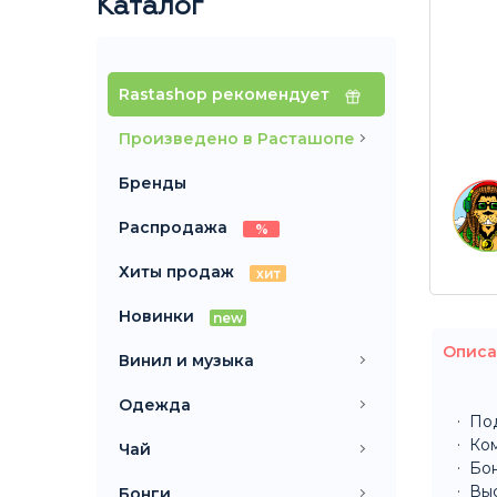
Каталог
Rastashop рекомендует
Произведено в Расташопе
Бренды
Распродажа
%
Хиты продаж
хит
Новинки
new
Описа
Винил и музыка
Одежда
Под
Ком
Чай
Бон
Выс
Бонги