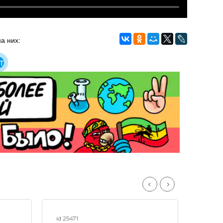
а них:
т
id 25471
id 230