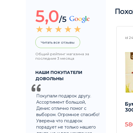
5,0
Похо
/5
id 24131
id 2
Читать все отзывы
Общий рейтинг магазина за
последние 3 месяца
НАШИ ПОКУПАТЕЛИ
ДОВОЛЬНЫ
Покупали подарок другу.
Ассортимент большой,
olling
Поднос RAW Classic
Бу
Денис отлично помог с
Rolling Tray
300
выбором. Огромное спасибо!
Уверена что подарок
490
P
5
порадует не только нашего