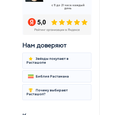
с 11 до 21 часа каждый
день
Нам доверяют
Звёзды покупают в
Расташопе
Библия Растамана
Почему выбирают
Расташоп?