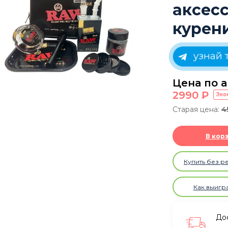
аксес
курен
узнай т
Цена по а
2990
P
Эко
Старая цена:
4
В кор
Купить без р
Как выигр
Дос