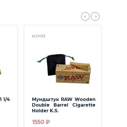
id 20123
id 2411
 1/4
Мундштук RAW Wooden
Пепе
Double Barrel Cigarette
Holder K.S.
33
1550
P