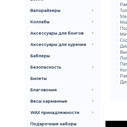
Раз
Вапорайзеры
Тол
Ste
Коллабы
Мо
По
Аксессуары для бонгов
Ме
Сос
Аксессуары для курения
Ди
Выс
Баблеры
Лоп
Пеп
Безопасность
Кол
Раз
Билеты
Диз
Благовония
Весы карманные
WAX принадлежности
Подарочные наборы