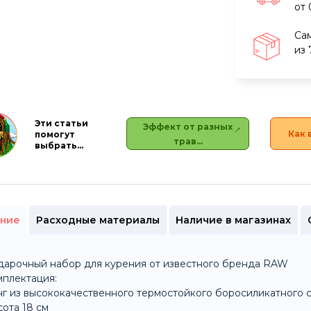
от 
Са
из 
Эти статьи
Эффект от разных
Как 
помогут
трав…
выбрать…
ние
Расходные материалы
Наличие в магазинах
арочный набор для курения от известного бренда RAW
плектация:
г из высококачественного термостойкого боросиликатного 
ота 18 см