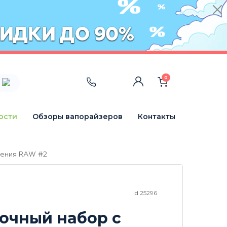
0
ости
Обзоры вапорайзеров
Контакты
рения RAW #2
id 25296
очный набор с