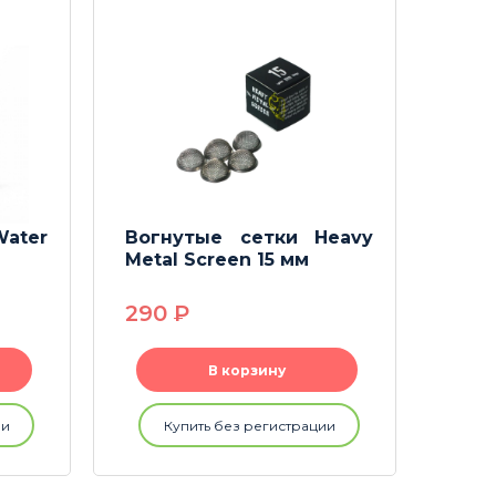
Water
Вогнутые сетки Heavy
Сетк
Metal Screen 15 мм
20 
290
P
190
В корзину
ии
Купить без регистрации