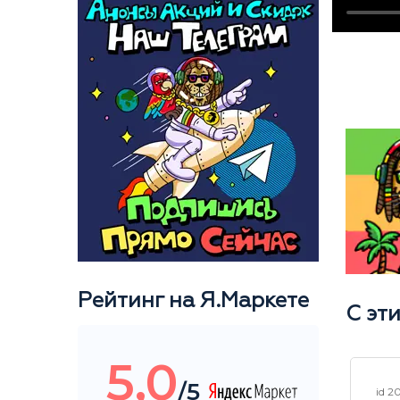
Рейтинг на Я.Маркете
С эт
5,0
/5
id 25673
id 2