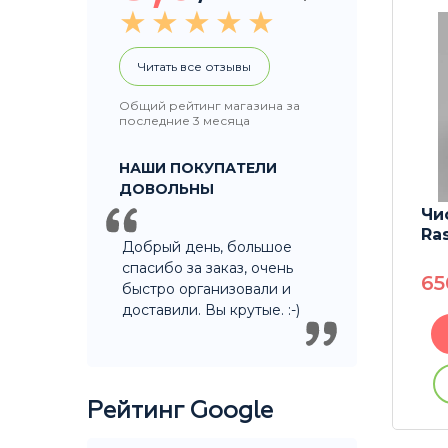
Читать все отзывы
Общий рейтинг магазина за
последние 3 месяца
НАШИ ПОКУПАТЕЛИ
ДОВОЛЬНЫ
 Steel
Тампер для трамбовки
Чи
и чистки трубок
Ra
Добрый день, большое
спасибо за заказ, очень
180
P
6
быстро организовали и
доставили. Вы крутые. :-)
В корзину
ации
Купить без регистрации
Рейтинг Google