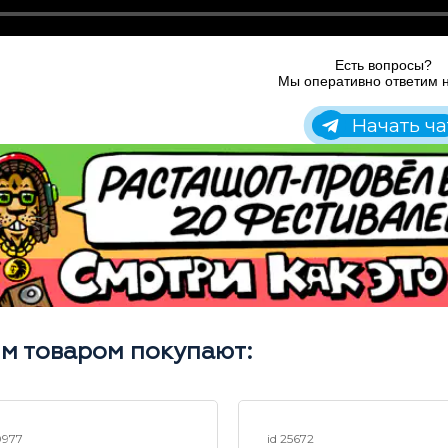
Есть вопросы?
Мы оперативно ответим н
Начать ча
им товаром покупают:
0977
id 25672