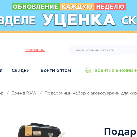
Магазины
я
Скидки
Бонги оптом
Гарантия анонимн
op
/
Бренд RAW
/
Подарочный набор с аксессуарами для ку
Подар