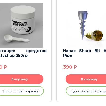
стящее средство
Напас Sharp Bit 
stashop 250гр
Pipe
50
P
390
P
В корзину
В корзину
Купить без регистрации
Купить без регистрац