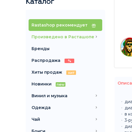
Каталог
Rastashop рекомендует
Произведено в Расташопе
Бренды
Распродажа
%
Хиты продаж
хит
Описа
Новинки
new
Винил и музыка
диа
Одежда
диа
в к
Чай
3-
ди
Бонги