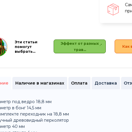
Са
при
Эти статьи
Эффект от разных
Как 
помогут
трав…
выбрать…
ние
Наличие в магазинах
Оплата
Доставка
Отз
метр под ведро 18,8 мм
метр в бонг 14,5 мм
омплекте переходник на 18,8 мм
ручный древовидный перколятор
аметр 40 мм