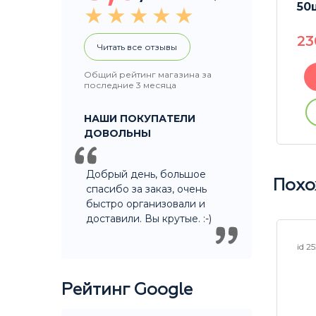
50
230
P
2
Читать все отзывы
Общий рейтинг магазина за
В корзину
последние 3 месяца
ации
Купить без регистрации
НАШИ ПОКУПАТЕЛИ
ДОВОЛЬНЫ
Добрый день, большое
Похо
спасибо за заказ, очень
быстро организовали и
доставили. Вы крутые. :-)
id 2
Рейтинг Google