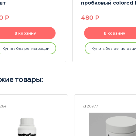
шт
пробковый colored 
30
P
480
P
В корзину
В корзину
Купить без регистрации
Купить без регистрац
жие товары:
5264
id 20977