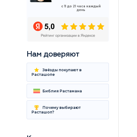
с 11 до 21 часа каждый
день
Нам доверяют
Звёзды покупают в
Расташопе
Библия Растамана
Почему выбирают
Расташоп?