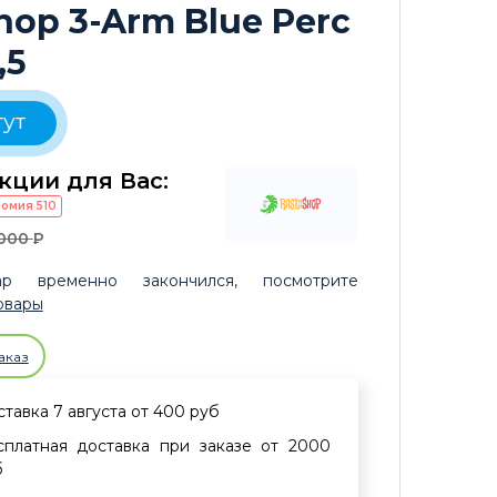
hop 3-Arm Blue Perc
,5
тут
кции для Вас:
номия
510
000
P
р временно закончился, посмотрите
овары
аказ
тавка 7 августа от 400 руб
сплатная доставка при заказе от 2000
б