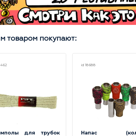
им товаром покупают:
4462
id 18688
мполы для трубок
Напас (колп