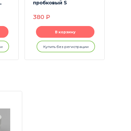
L
пробковый S
стал
мм
380
P
90
В корзину
ии
Купить без регистрации