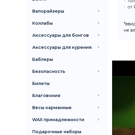
тол
от 
Вапорайзеры
Коллабы
*вви
не в
Аксессуары для бонгов
Аксессуары для курения
Баблеры
Безопасность
Билеты
Благовония
Весы карманные
WAX принадлежности
Подарочные наборы