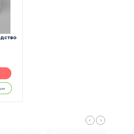
дство
ции