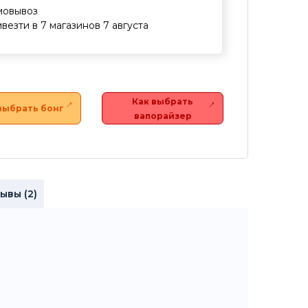
мовывоз
везти в 7 магазинов 7 августа
Как выбрать
выбрать бонг
вапорайзер
ывы (2)