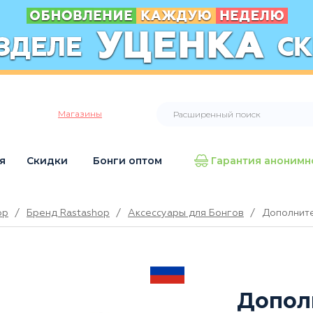
Магазины
я
Скидки
Бонги оптом
Гарантия анонимн
op
/
Бренд Rastashop
/
Аксессуары для Бонгов
/
Дополните
Допол