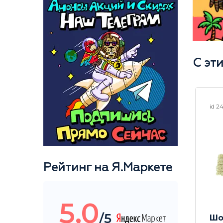
С эт
id 19150
id 2
Рейтинг на Я.Маркете
5,0
/5
 14 мм
Набор ершиков 5в1
Шо