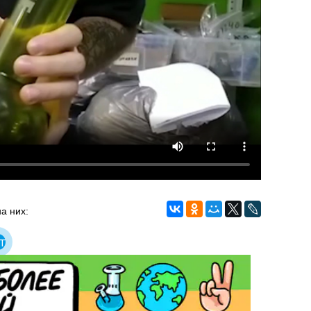
а них:
т