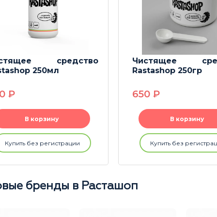
истящее средство
Чистящее сре
stashop 250мл
Rastashop 250гр
30
P
650
P
В корзину
В корзину
Купить без регистрации
Купить без регистра
вые бренды в Расташоп