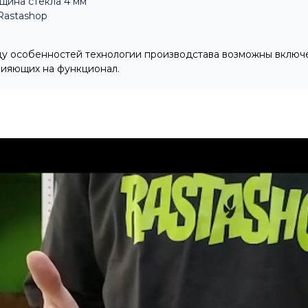
щина стекла 4 мм
Rastashop
ду особенностей технологии производстава возможны включе
лияющих на функционал.