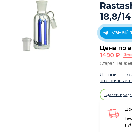
Rastas
18,8/14
узнай 
Цена по а
1490
P
Эко
Старая цена:
2
Данный това
аналогичные т
Сделать предз
Дос
Бе
ру