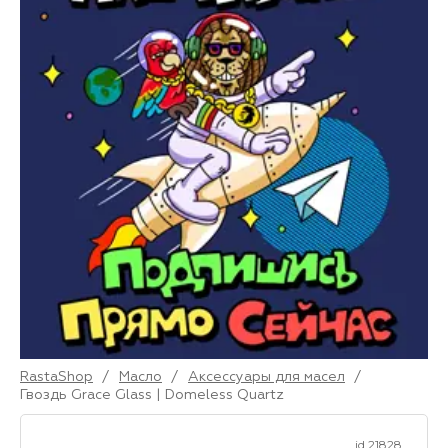
RastaShop
/
Масло
/
Аксессуары для масел
/
Гвоздь Grace Glass | Domeless Quartz
id 21828