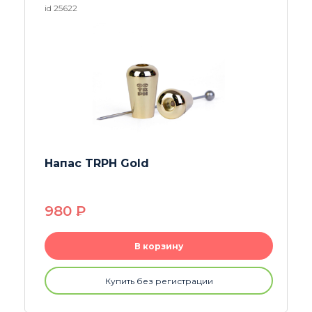
id 25729
Сетка-полусфера 15mm
35
P
В корзину
Купить без регистрации