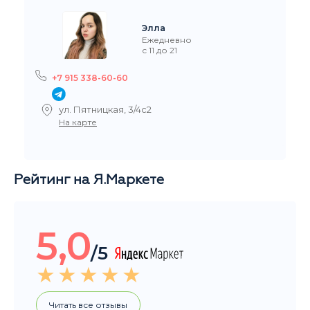
+7 915
 915 338-60-60
ул.За
л. Пятницкая, 3/4с2
На ка
а карте
Рейтинг на Я.Маркете
5,0
/5
Читать все отзывы
Общий рейтинг магазина за последние 3 месяца
НАШИ ПОКУПАТЕЛИ ДОВОЛЬНЫ