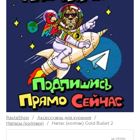
RastaShop
/
Аксессуары для курения
/
Напасы (колпаки)
/
Напас (колпак) Gold Bullet 2
id 23291