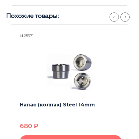
Похожие товары:
id 24953
Напас (колпак) Bob Marley
4150
P