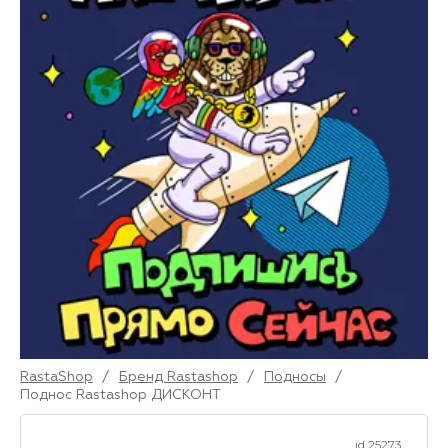
RastaShop
/
Бренд Rastashop
/
Подносы
/
Поднос Rastashop ДИСКОНТ
id 25273