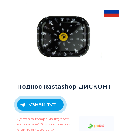
Поднос Rastashop ДИСКОНТ
узнай тут
Доставка товара из другого
магазина +400р к основной
стоимости доставки