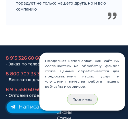
8 915 326 60 60
- Заказ по телефону
8 800 707 35 36
- Бесплатно для регионов
8 915 358 60 60
- Оптовый отдел
Продолжая использовать наш сайт, Вы
Законы
соглашаетесь на обработку файлов
Статьи
cookie. Данные обрабатываются для
Новости
предоставления наших услуг и
Карта сайта
улучшения качества работы нашего
веб-сайта и сервисов.
Принимаю
Написать нам
© Rastashop 2004-2026