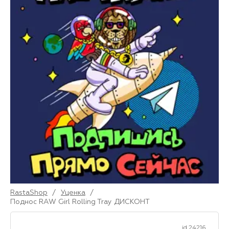
RastaShop
/
Уценка
/
Поднос RAW Girl Rolling Tray ДИСКОНТ
id 24216