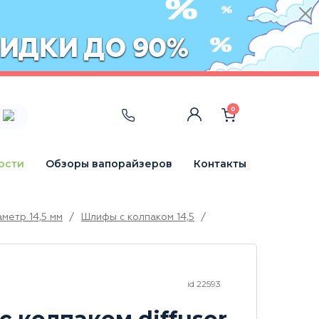
0
ости
Обзоры вапорайзеров
Контакты
метр 14,5 мм
/
Шлифы с колпаком 14,5
/
id 22593