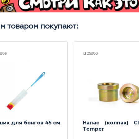
им товаром покупают:
3889
id 25883
шик для бонгов 45 см
Напас (колпак) Cl
Temper