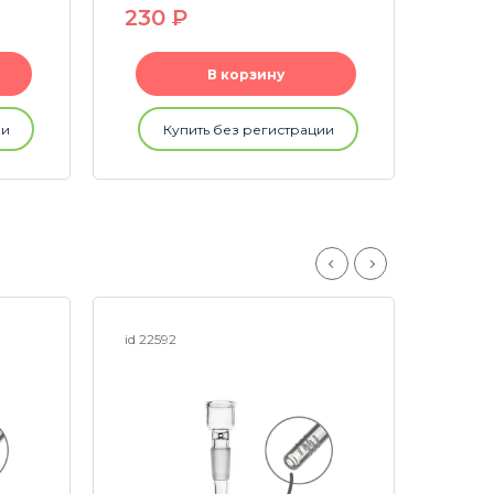
230
P
415
В корзину
ии
Купить без регистрации
id 22592
id 2259