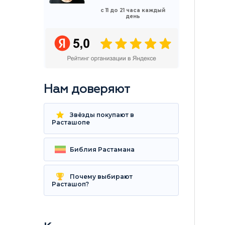
с 11 до 21 часа каждый
день
Нам доверяют
Звёзды покупают в
Расташопе
Библия Растамана
Почему выбирают
Расташоп?