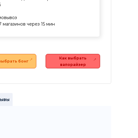
б
мовывоз
7 магазинов через 15 мин
Как выбрать
выбрать бонг
вапорайзер
зывы