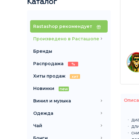
Каталог
Rastashop рекомендует
Произведено в Расташопе
Бренды
Распродажа
%
Хиты продаж
хит
Новинки
new
Описа
Винил и музыка
Одежда
диа
Чай
дли
сни
Бонги