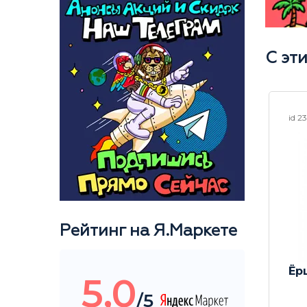
С эт
id 22867
id 2
Рейтинг на Я.Маркете
poon 3
Гриндер акриловый
Ёр
5,0
Rastashop Moscow
/5
60mm