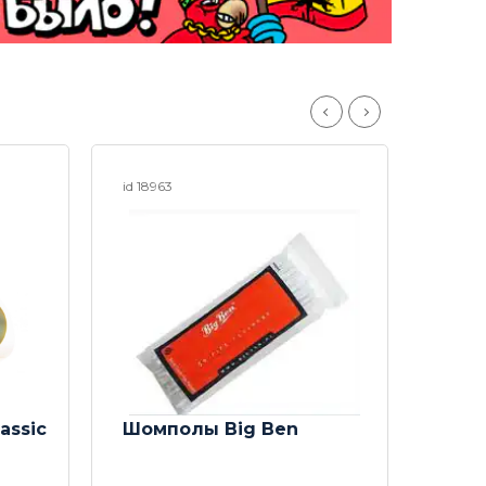
id 18963
id 249
assic
Шомполы Big Ben
На
Rast