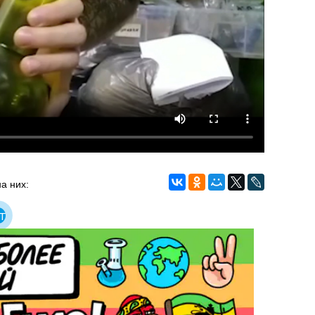
а них:
т