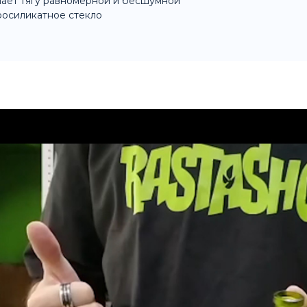
ает тягу равномерной и бесшумной
осиликатное стекло