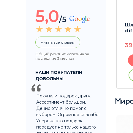
5,0
/5
аком
Шлиф с колпаком
Ш
diffusor 14,5/12cm
dif
Читать все отзывы
390
P
3
Общий рейтинг магазина за
последние 3 месяца
В корзину
НАШИ ПОКУПАТЕЛИ
ации
Купить без регистрации
ДОВОЛЬНЫ
Покупали подарок другу.
Миро
Ассортимент большой,
Денис отлично помог с
выбором. Огромное спасибо!
Уверена что подарок
порадует не только нашего