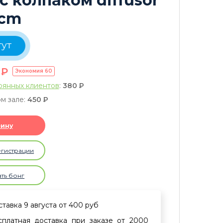
 колпаком diffusor
3cm
тут
0
P
Экономия
60
оянных клиентов
:
380
P
м зале:
450
P
зину
егистрации
ать бонг
тавка 9 августа от 400 руб
сплатная доставка при заказе от 2000