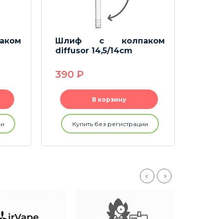
ком
Шлиф с колпаком
Шл
diffusor 14,5/14cm
diff
390
P
39
В корзину
ии
Купить без регистрации