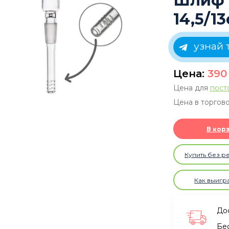
Шлиф с
14,5/1
узнай 
Цена:
39
Цена для
пост
Цена в торгово
В кор
Купить без р
Как выигр
Дос
Бе