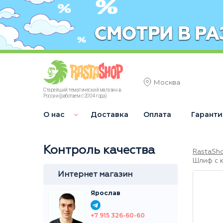
Москва
Старейший тематический магазин в
России (работаем с 2004 года)
О нас
Доставка
Оплата
Гаранти
Контроль качества
RastaSh
Шлиф с к
Интернет магазин
Ярослав
+7 915 326-60-60