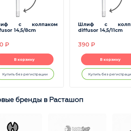
лиф с колпаком
Шлиф с колпа
fusor 14,5/8cm
diffusor 14,5/11cm
90
P
390
P
В корзину
В корзину
Купить без регистрации
Купить без регистрац
вые бренды в Расташоп