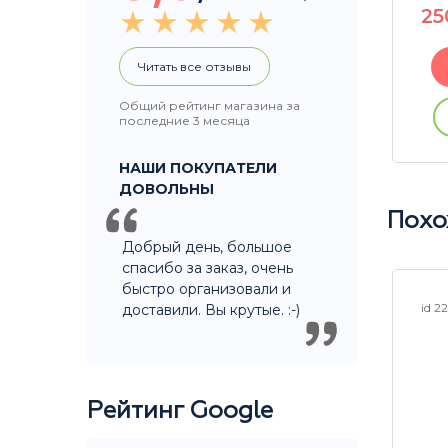
2
250
P
Читать все отзывы
В корзину
Общий рейтинг магазина за
ации
последние 3 месяца
Купить без регистрации
НАШИ ПОКУПАТЕЛИ
ДОВОЛЬНЫ
Похо
Добрый день, большое
спасибо за заказ, очень
быстро организовали и
id 22594
id 2
доставили. Вы крутые. :-)
Рейтинг Google