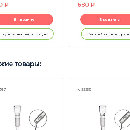
50
P
680
P
В корзину
В корзину
Купить без регистрации
Купить без регистрац
жие товары:
2597
id 22598