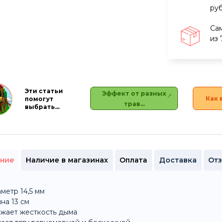
ру
Са
из 
Эти статьи
Эффект от разных
Как 
помогут
трав…
выбрать…
ние
Наличие в магазинах
Оплата
Доставка
От
метр 14,5 мм
на 13 см
жает жесткость дыма