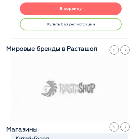
В корзину
Купить без регистрации
Мировые бренды в Расташоп
Магазины
й-Город
Серпухо
Софья