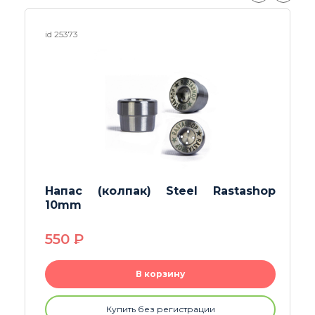
id 24851
Напас (колпак) Шестерня
Классическая
630
P
В корзину
Купить без регистрации