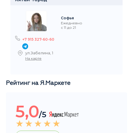
Ежедневно
с 11 до 21
+7 916
 915 327-60-60
Стре
л.Забелина, 1
На ка
а карте
Рейтинг на Я.Маркете
5,0
/5
Читать все отзывы
Общий рейтинг магазина за последние 3 месяца