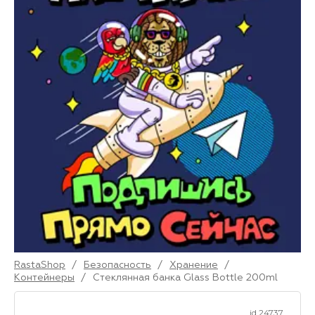
RastaShop
/
Безопасность
/
Хранение
/
Контейнеры
/
Стеклянная банка Glass Bottle 200ml
id 24737