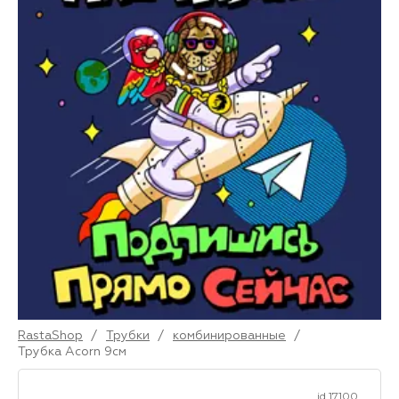
RastaShop
/
Трубки
/
комбинированные
/
Трубка Acorn 9см
id 17100