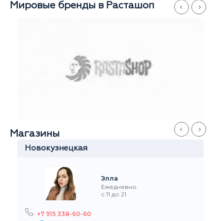
Мировые бренды в Расташоп
Магазины
кузнецкая
Китай-Г
Элла
Ежедневно
с 11 до 21
+7 915
 915 338-60-60
ул.За
л. Пятницкая, 3/4с2
На ка
а карте