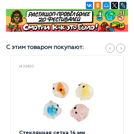
С этим товаром покупают:
id 25370
Напас (колпак) Steel Rastashop