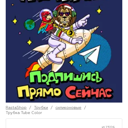
RastaShop
/
Трубки
/
силиконовые
/
Трубка Tube Color
id 23126