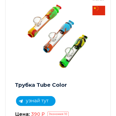
Трубка Tube Color
узнай тут
Цена:
390
P
Экономия
10