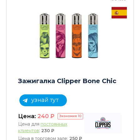
Зажигалка Clipper Bone Chic
узнай тут
Цена:
240
P
Экономия
10
Цена для
постоянных
клиентов
:
230
P
Цена в торговом зале:
250
P