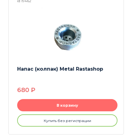
id 26121
Напас (колпак) Black
370
P
В корзину
Купить без регистрации