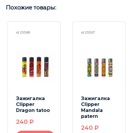
Похожие товары:
id 25368
id 25367
Зажигалка
Зажигалка
Clipper
Clipper
Dragon tatoo
Mandala
patern
240
P
240
P