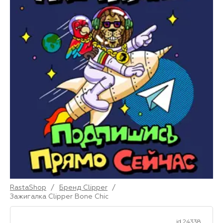
RastaShop
/
Бренд Clipper
/
Зажигалка Clipper Bone Chic
id 24338