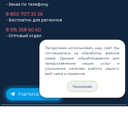
- Заказ по телефону
8 800 707 35 36
- Бесплатно для регионов
8 915 358 60 60
- Оптовый отдел
Продолжая использовать наш сайт, Вы
Законы
соглашаетесь на обработку файлов
cookie. Данные обрабатываются для
Статьи
предоставления наших услуг и
Новости
улучшения качества работы нашего
Карта сайта
веб-сайта и сервисов.
Принимаю
Написать нам
© Rastashop 2004-2026