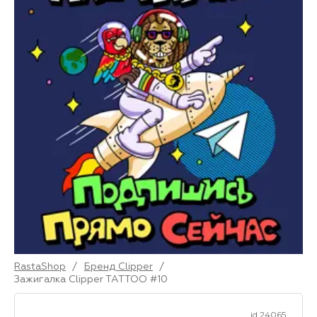
RastaShop
/
Бренд Clipper
/
Зажигалка Clipper TATTOO #10
id 24065