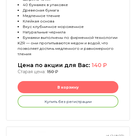
40 бумажек в упаковке
Древесная бумага
Медленное тление
Клейкая основа
Вкус клубничное мороженное
Натуральные чернила
Бумажки выполнены по фирменной технологии
KZR — они пропитываются медом и водой, что
позволяет достичь медленного и равномерного
тления
Цена по акции для Вас:
140
P
Старая цена:
150
P
В корзину
Купить без регистрации
id (24807)