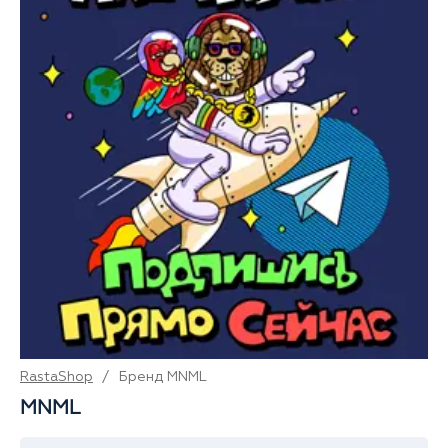
RastaShop
/
Бренд MNML
MNML