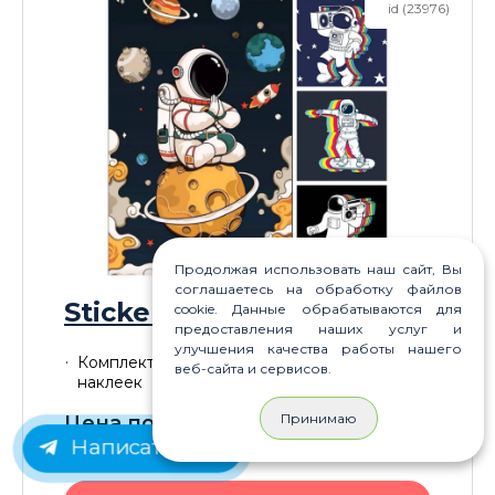
id (23976)
Продолжая использовать наш сайт, Вы
соглашаетесь на обработку файлов
Sticker Pack Astronaut
cookie. Данные обрабатываются для
предоставления наших услуг и
улучшения качества работы нашего
Комплект качественных дизайнерских
веб-сайта и сервисов.
наклеек
Принимаю
Цена по акции для Вас:
250
P
Написать нам
Старая цена:
250
P