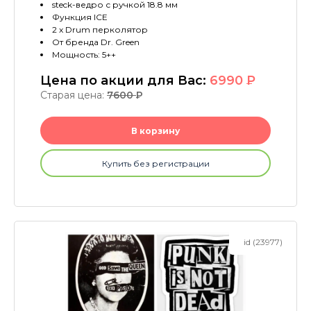
steck-ведро с ручкой 18.8 мм
Функция ICE
2 x Drum перколятор
От бренда Dr. Green
Мощность: 5++
Цена по акции для Вас:
6990
P
Старая цена:
7600
P
В корзину
Купить без регистрации
id (23977)