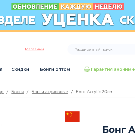
Магазины
я
Скидки
Бонги оптом
Гарантия анонимн
op
/
Бонги
/
Бонги акриловые
/
Бонг Acrylic 20см
Бонг A