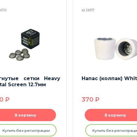
5470
id 26117
гнутые сетки Heavy
Напас (колпак) Whi
tal Screen 12.7мм
90
P
370
P
В корзину
В корзину
Купить без регистрации
Купить без регистрац