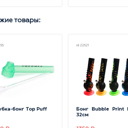
жие товары:
155
id 22521
убка-бонг Top Puff
Бонг Bubble Print
32см