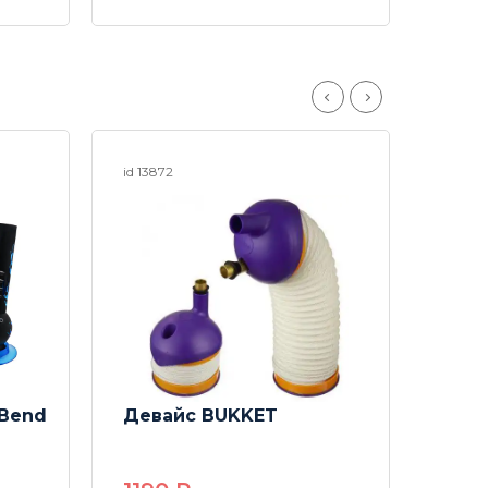
id 13872
id 240
 Bend
Девайс BUKKET
Бонг