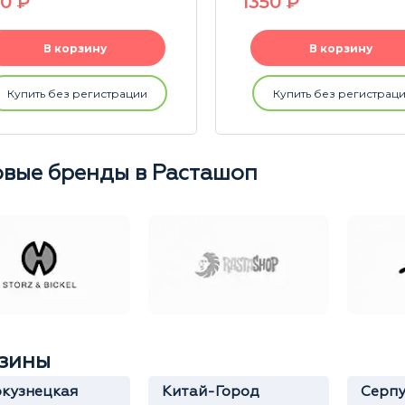
90
P
1350
P
В корзину
В корзину
Купить без регистрации
Купить без регистрац
вые бренды в Расташоп
зины
кузнецкая
Китай-Город
Серпу