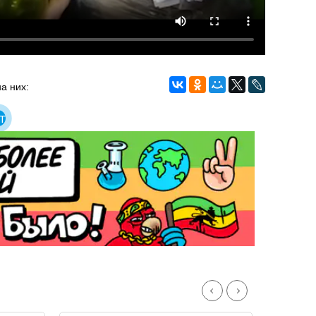
а них:
т