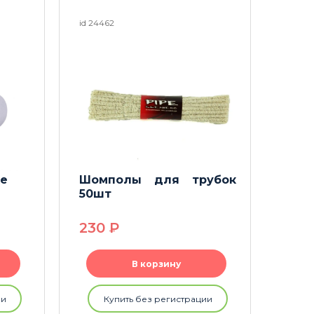
id 24462
id 2567
te
Шомполы для трубок
Ёрши
50шт
230
P
33
В корзину
ии
Купить без регистрации