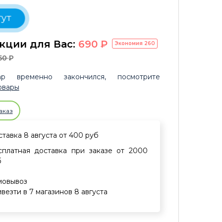
ут
кции для Вас:
690
P
Экономия
260
50
P
р временно закончился, посмотрите
овары
аказ
тавка 8 августа от 400 руб
сплатная доставка при заказе от 2000
б
мовывоз
везти в 7 магазинов 8 августа