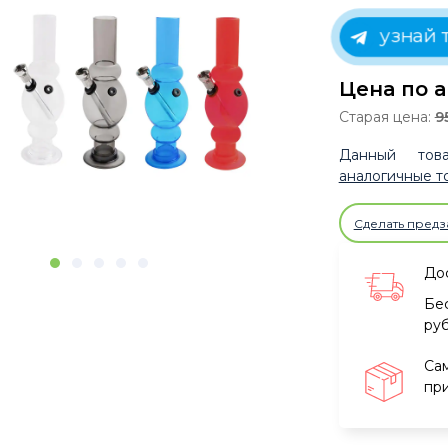
узнай т
Цена по а
Старая цена:
9
Данный това
аналогичные т
Сделать предз
Дос
Бе
ру
Са
при