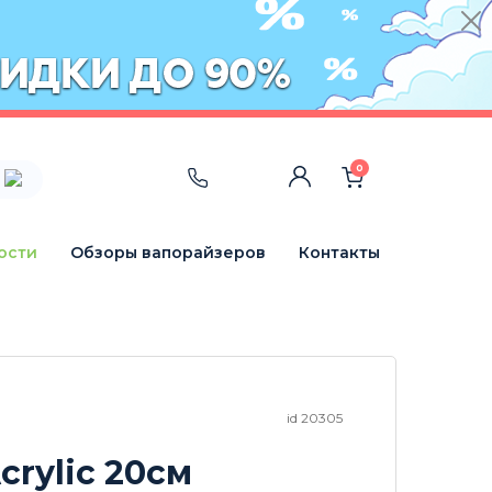
0
ости
Обзоры вапорайзеров
Контакты
id 20305
crylic 20см