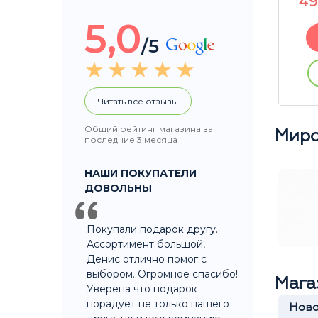
550
P
4
5,0
В корзину
/5
ации
Купить без регистрации
Читать все отзывы
Общий рейтинг магазина за
Миро
последние 3 месяца
НАШИ ПОКУПАТЕЛИ
ДОВОЛЬНЫ
Покупали подарок другу.
Ассортимент большой,
Денис отлично помог с
выбором. Огромное спасибо!
Мага
Уверена что подарок
порадует не только нашего
верситет
Крылатское
Ново