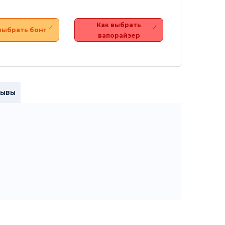
Как выбрать
выбрать бонг
вапорайзер
зывы