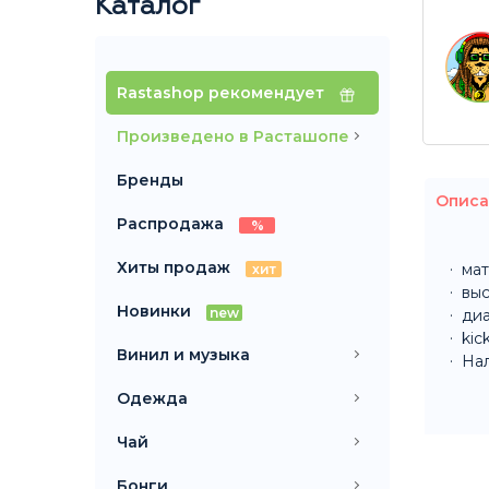
Каталог
Rastashop рекомендует
Произведено в Расташопе
Бренды
Описа
Распродажа
%
Хиты продаж
мат
хит
выс
Новинки
new
ди
kic
Винил и музыка
Нал
Одежда
Чай
Бонги