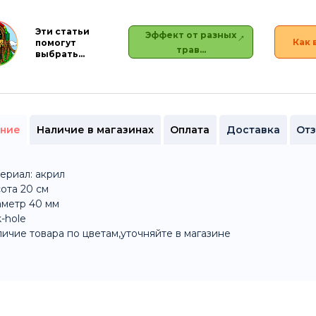
Эти статьи
Эффект от разных
Как 
помогут
трав…
выбрать…
ние
Наличие в магазинах
Оплата
Доставка
От
ериал: акрил
ота 20 см
аметр 40 мм
k-hole
ичие товара по цветам,уточняйте в магазине