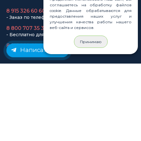
соглашаетесь на обработку файлов
cookie. Данные обрабатываются для
Законы
предоставления наших услуг и
Статьи
улучшения качества работы нашего
веб-сайта и сервисов.
Новости
Карта сайта
Принимаю
Написать нам
© Rastashop 2004-2026
Согласие на обработку персональных данных
Политика обработки персональных данных
Публичная оферта
Использование файлов cookie
Пользовательское соглашение