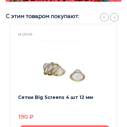
С этим товаром покупают:
id 26121
Напас (колпак) Black
370
P