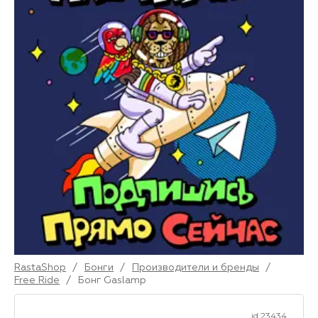
RastaShop
/
Бонги
/
Производители и бренды
/
Free Ride
/
Бонг Gaslamp
id 23434