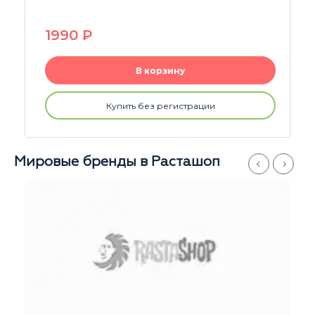
2890
P
В корзину
Купить без регистрации
Мировые бренды в Расташоп
Магазины
Серпуховская
Иван
Ежедневно
с 11 до 21