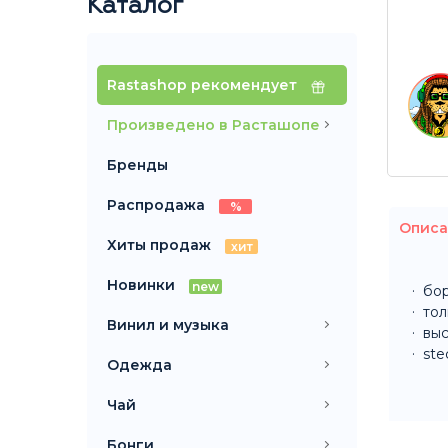
Каталог
Rastashop рекомендует
Произведено в Расташопе
Бренды
Распродажа
%
Описа
Хиты продаж
хит
Новинки
new
бор
тол
Винил и музыка
выс
ste
Одежда
Чай
Бонги