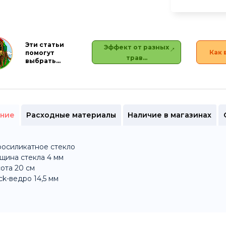
Эти статьи
Эффект от разных
Как 
помогут
трав…
выбрать…
ние
Расходные материалы
Наличие в магазинах
осиликатное стекло
щина стекла 4 мм
ота 20 см
ck-ведро 14,5 мм