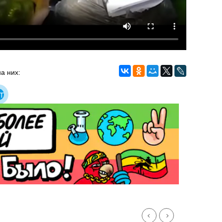
а них:
т