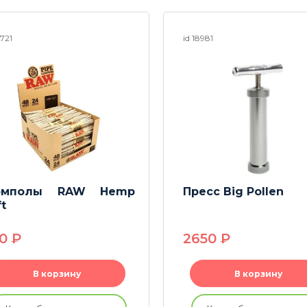
3721
id 18981
омполы RAW Hemp
Пресс Big Pollen
t
90
P
2650
P
В корзину
В корзину