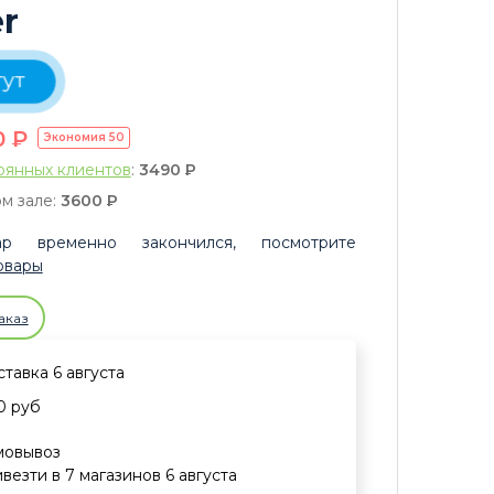
r
ут
0
P
Экономия
50
оянных клиентов
:
3490
P
м зале:
3600
P
р временно закончился, посмотрите
овары
аказ
тавка 6 августа
0 руб
мовывоз
везти в 7 магазинов 6 августа