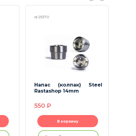
id 25370
id 253
Напас (колпак) Steel
Нап
Rastashop 14mm
Ras
550
P
550
В корзину