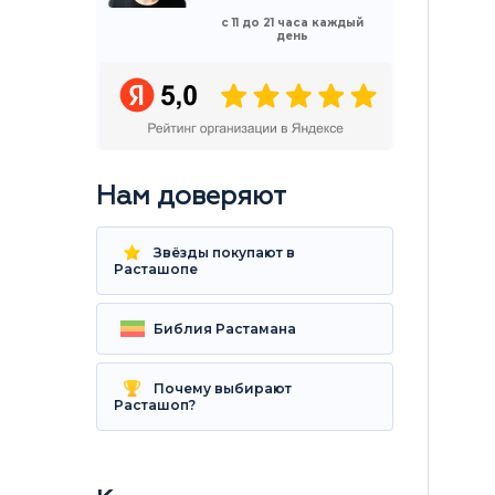
с 11 до 21 часа каждый
день
Нам доверяют
Звёзды покупают в
Расташопе
Библия Растамана
Почему выбирают
Расташоп?