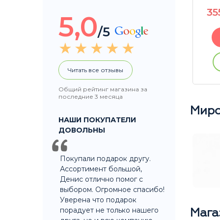
3990
P
35
5,0
/5
В корзину
ации
Купить без регистрации
Читать все отзывы
Общий рейтинг магазина за
последние 3 месяца
Миро
НАШИ ПОКУПАТЕЛИ
ДОВОЛЬНЫ
Покупали подарок другу.
Ассортимент большой,
Денис отлично помог с
выбором. Огромное спасибо!
Уверена что подарок
порадует не только нашего
Мага