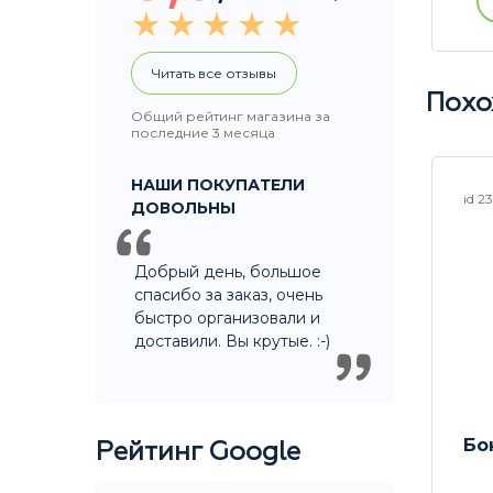
ации
Купить без регистрации
Читать все отзывы
Похо
Общий рейтинг магазина за
последние 3 месяца
НАШИ ПОКУПАТЕЛИ
id 24678
id 2
ДОВОЛЬНЫ
Добрый день, большое
спасибо за заказ, очень
быстро организовали и
доставили. Вы крутые. :-)
Бонг Wicked Creature
Бо
Рейтинг Google