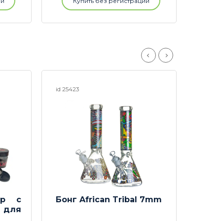
ии
Купить без регистрации
id 25423
id 243
ор с
Бонг African Tribal 7mm
Бонг
 для