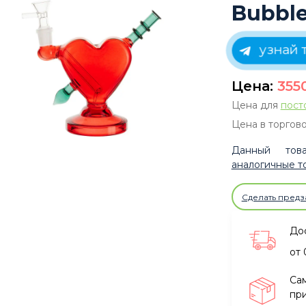
Bubble
узнай т
Цена:
355
Цена для
пост
Цена в торгово
Данный това
аналогичные т
Сделать предз
Дос
от 
Са
при