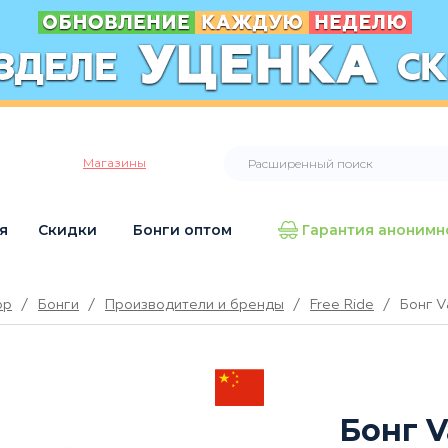
Магазины
я
Скидки
Бонги оптом
Гарантия анонимн
op
/
Бонги
/
Производители и бренды
/
Free Ride
/
Бонг V
Бонг V