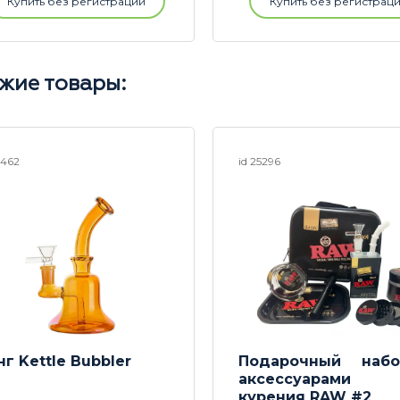
Купить без регистрации
Купить без регистрац
жие товары:
3462
id 25296
нг Kettle Bubbler
Подарочный наб
аксессуарами
курения RAW #2