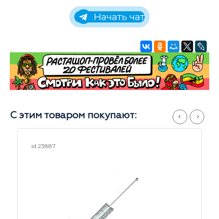
Начать чат
С этим товаром покупают:
3887
id 19645