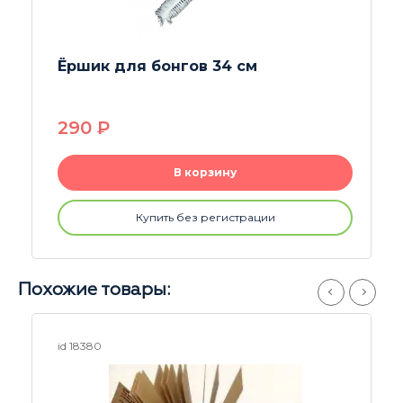
шик для бонгов 34 см
Напас
M
90
P
430
В корзину
Купить без регистрации
Похожие товары:
id 18380