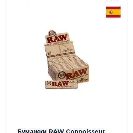
Бумажки RAW Connoisseur