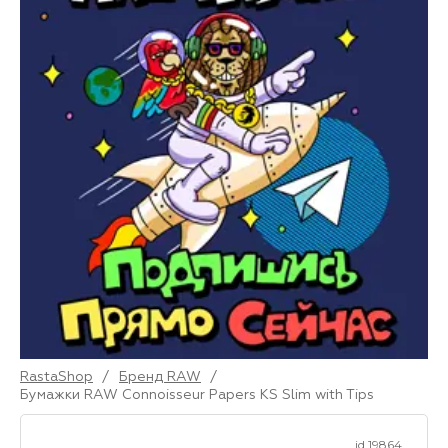
RastaShop
/
Бренд RAW
/
Бумажки RAW Connoisseur Papers KS Slim with Tips
id 19864