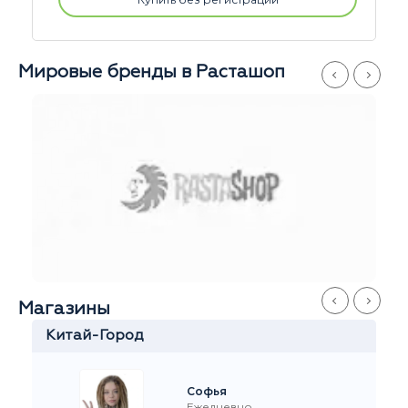
Мировые бренды в Расташоп
Магазины
Серпуховская
Иван
Ежедневно
с 11 до 21
+7 916 908-60-60
Стремянный переулок 35
На карте