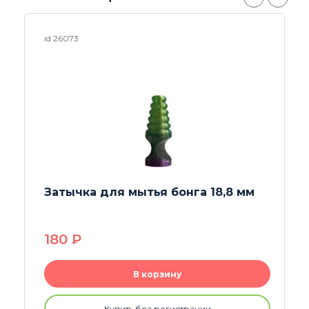
id 18963
Шомполы Big Ben
230
P
В корзину
Купить без регистрации