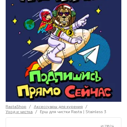
RastaShop
/
Аксессуары для курения
/
Уход и чистка
/
Ерш для чистки Rasta | Stainless 3
id 21824