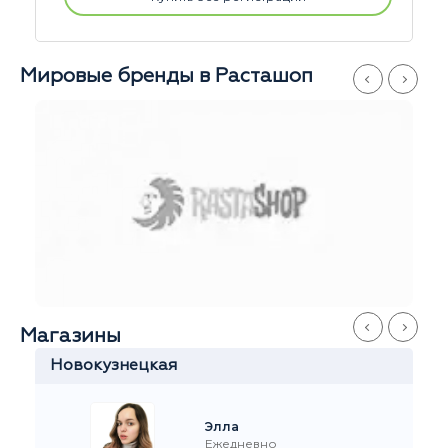
Мировые бренды в Расташоп
Магазины
Китай-Город
Софья
Ежедневно
с 11 до 21
+7 915 327-60-60
ул.Забелина, 1
На карте