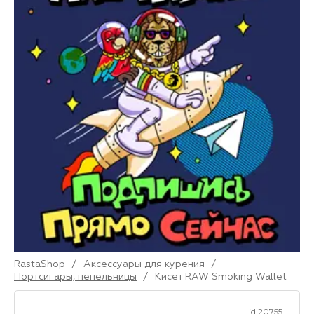
RastaShop
/
Аксессуары для курения
/
Портсигары, пепельницы
/
Кисет RAW Smoking Wallet
id 20755