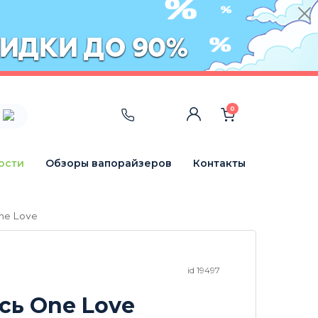
0
ости
Обзоры вапорайзеров
Контакты
ne Love
id 19497
сь One Love