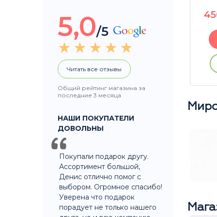
15100
P
4
5,0
/5
В корзину
ации
Купить без регистрации
Читать все отзывы
Общий рейтинг магазина за
последние 3 месяца
Миро
НАШИ ПОКУПАТЕЛИ
ДОВОЛЬНЫ
Покупали подарок другу.
Ассортимент большой,
Денис отлично помог с
выбором. Огромное спасибо!
Уверена что подарок
Мага
порадует не только нашего