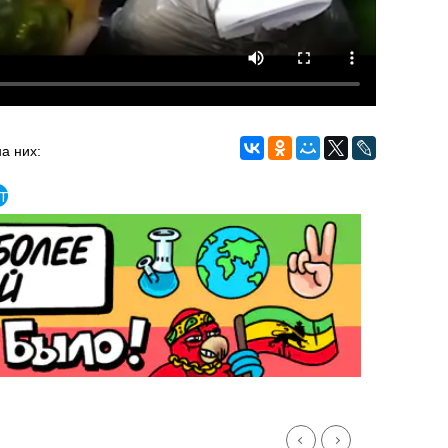
а них:
т