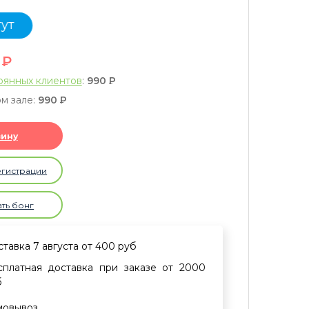
тут
0
P
оянных клиентов
:
990
P
м зале:
990
P
зину
егистрации
ать бонг
тавка 7 августа от 400 руб
сплатная доставка при заказе от 2000
б
мовывоз