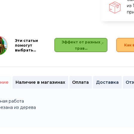
из 
при
Эти статьи
Эффект от разных
Как 
помогут
трав…
выбрать…
ние
Наличие в магазинах
Оплата
Доставка
От
ная работа
езана из дерева