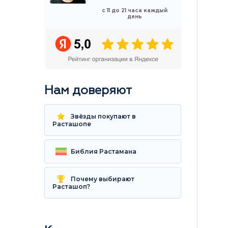
с 11 до 21 часа каждый
день
Нам доверяют
Звёзды покупают в
Расташопе
Библия Растамана
Почему выбирают
Расташоп?