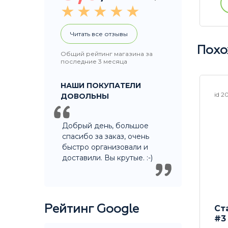
ации
Купить без регистрации
Читать все отзывы
Похо
Общий рейтинг магазина за
последние 3 месяца
НАШИ ПОКУПАТЕЛИ
id 23406
id 2
ДОВОЛЬНЫ
Добрый день, большое
спасибо за заказ, очень
быстро организовали и
доставили. Вы крутые. :-)
Рейтинг Google
master
Декоративный
Ст
скейтборд Перо
#3