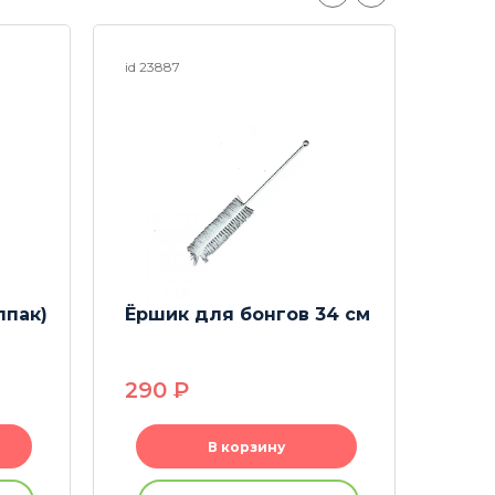
id 23887
id 2338
ак)
Ёршик для бонгов 34 см
На
про
290
P
48
В корзину