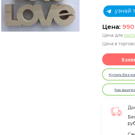
узнай 
Цена:
99
Цена для
пост
Цена в торгово
В кор
Купить без р
Как выигр
Дос
Бе
ру
Са