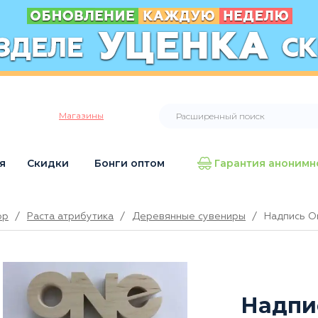
Магазины
я
Скидки
Бонги оптом
Гарантия анонимн
op
/
Раста атрибутика
/
Деревянные сувениры
/
Надпись O
Надпи