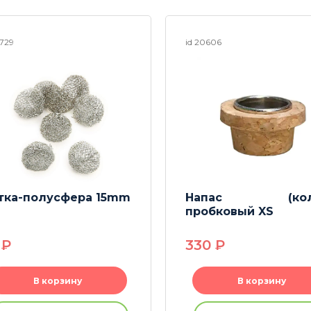
5729
id 20606
тка-полусфера 15mm
Напас (колп
пробковый XS
5
P
330
P
В корзину
В корзину