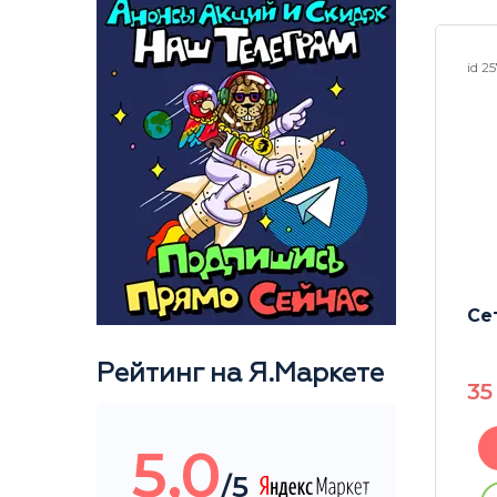
id 25671
id 2
 Water
Ёршик для бонгов 28 см
Се
Рейтинг на Я.Маркете
330
P
3
5,0
В корзину
/5