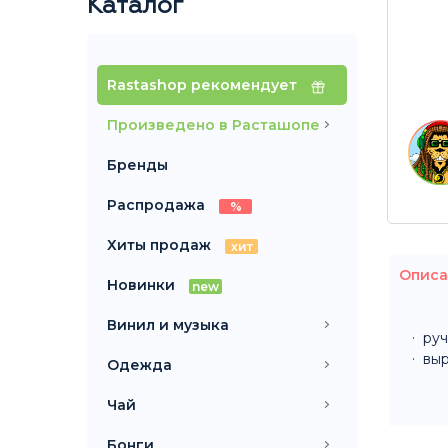
Каталог
Rastashop рекомендует
Произведено в Расташопе
Бренды
Распродажа
%
Хиты продаж
хит
Описа
Новинки
new
Винил и музыка
руч
выр
Одежда
Чай
Бонги