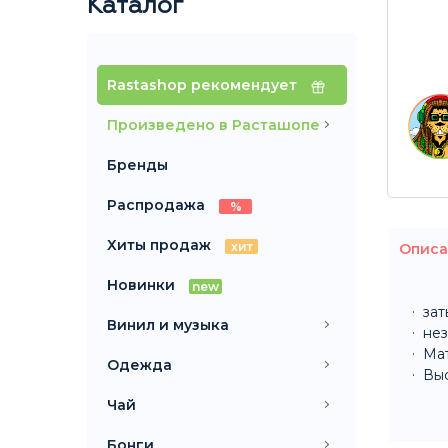
Каталог
Rastashop рекомендует
Произведено в Расташопе
Бренды
Распродажа
%
Хиты продаж
хит
Описа
Новинки
new
зат
Винил и музыка
нез
Мат
Одежда
Выс
Чай
Бонги