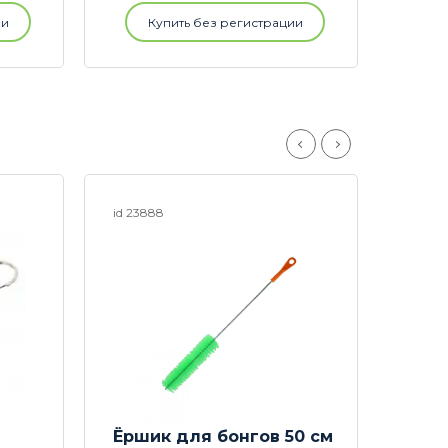
ии
Купить без регистрации
id 23888
id 2182
Ёршик для бонгов 50 см
Ерш 