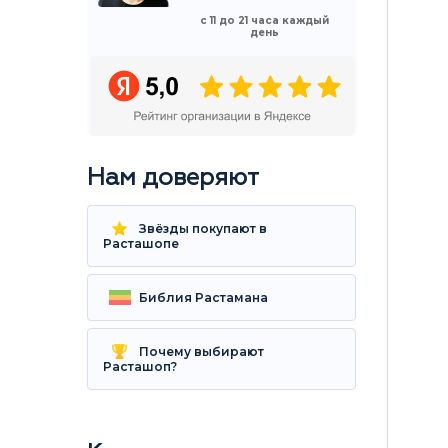
с 11 до 21 часа каждый
день
Нам доверяют
Звёзды покупают в
Расташопе
Библия Растамана
Почему выбирают
Расташоп?