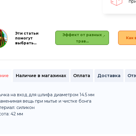
при
Эти статьи
Эффект от разных
Как 
помогут
трав…
выбрать…
ние
Наличие в магазинах
Оплата
Доставка
От
ычка на вход для шлифа диаметром 14.5 мм
аменимая вещь при мытье и чистке бонга
ериал: силикон
ота: 42 мм