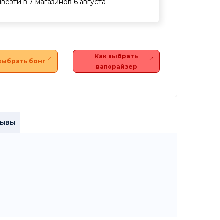
везти в 7 магазинов 6 августа
Как выбрать
выбрать бонг
вапорайзер
зывы