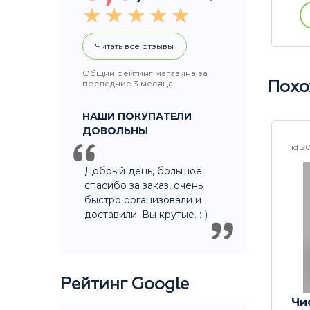
ации
Купить без регистрации
Читать все отзывы
Общий рейтинг магазина за
последние 3 месяца
Похо
НАШИ ПОКУПАТЕЛИ
ДОВОЛЬНЫ
id 22017
id 2
Добрый день, большое
спасибо за заказ, очень
быстро организовали и
доставили. Вы крутые. :-)
Рейтинг Google
11 см
Чистящее средство
Чи