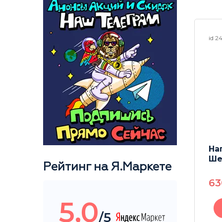
id 22867
id 2
 Heavy
Гриндер акриловый
Н
Rastashop Moscow
Ше
Рейтинг на Я.Маркете
60mm
6
250
P
5,0
/5
В корзину