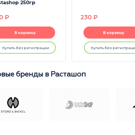
stashop 250гр
50
P
230
P
В корзину
В корзину
Купить без регистрации
Купить без регистрац
вые бренды в Расташоп