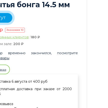
тья бонга 14.5 мм
тут
P
Экономия
10
оянных клиентов
:
180
P
м зале:
200
P
р временно закончился, посмотрите
овары
аказ
тавка 6 августа от 400 руб
сплатная доставка при заказе от 2000
б
мовывоз