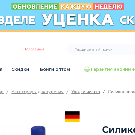
Магазины
я
Скидки
Бонги оптом
Гарантия анонимн
op
/
Аксессуары для курения
/
Уход и чистка
/
Силиконовая 
Силик