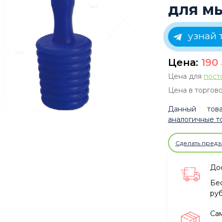
для мы
узнай 
Цена:
190
Цена для
пост
Цена в торгово
Данный това
аналогичные т
Сделать предз
Дос
Бе
ру
Са