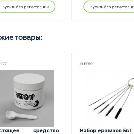
Купить без регистрации
Купить без регистрац
жие товары:
0977
id 19150
стящее средство
Набор ершиков 5в1