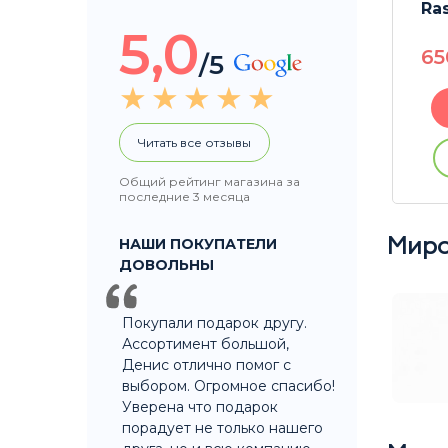
Dr.Green Bio 150мл
Ra
5,0
350
P
6
/5
В корзину
Читать все отзывы
ации
Купить без регистрации
Общий рейтинг магазина за
последние 3 месяца
НАШИ ПОКУПАТЕЛИ
Миро
ДОВОЛЬНЫ
Покупали подарок другу.
Ассортимент большой,
Денис отлично помог с
выбором. Огромное спасибо!
Уверена что подарок
порадует не только нашего