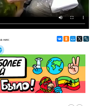
а них:
т