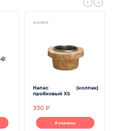
id 20606
id 256
Напас (колпак)
Там
пробковый XS
и чи
330
P
180
В корзину