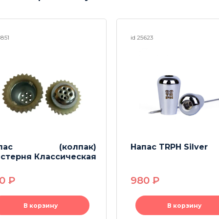
4851
id 25623
апас (колпак)
Напас TRPH Silver
стерня Классическая
30
P
980
P
В корзину
В корзину