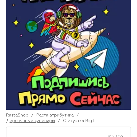
RastaShop
/
Раста атрибутика
/
Деревянные сувениры
/
Статуэтка Big L
id 20327