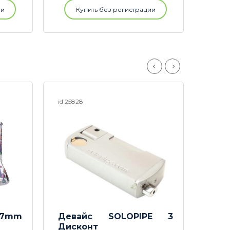
ии
Купить без регистрации
id 25828
id 256
 7mm
Девайс SOLOPIPE 3
Кол
Дисконт
ДИС