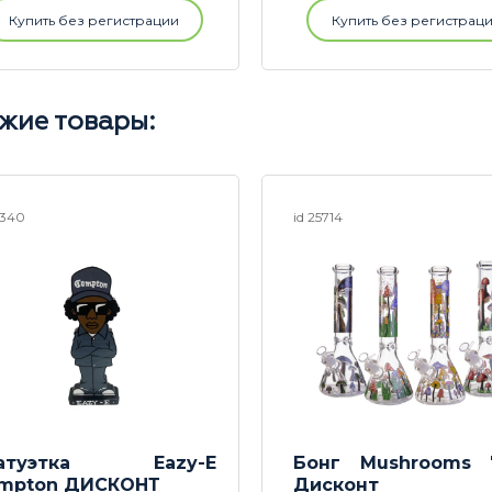
Купить без регистрации
Купить без регистрац
жие товары:
5340
id 25714
татуэтка Eazy-E
Бонг Mushrooms
mpton ДИСКОНТ
Дисконт