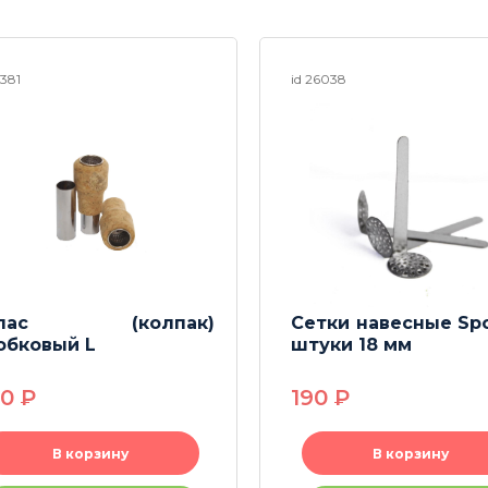
3381
id 26038
апас (колпак)
Сетки навесные Sp
обковый L
штуки 18 мм
80
P
190
P
В корзину
В корзину