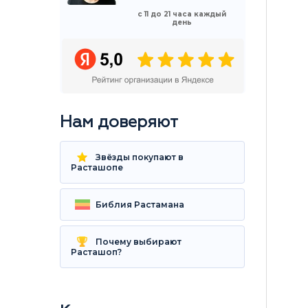
с 11 до 21 часа каждый
день
Нам доверяют
Звёзды покупают в
Расташопе
Библия Растамана
Почему выбирают
Расташоп?