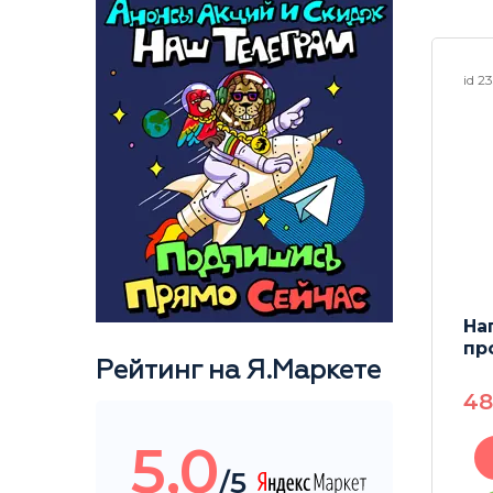
id 23382
id 2
0 мм
Напас (колпак)
Н
пробковый M
пр
Рейтинг на Я.Маркете
430
P
4
5,0
В корзину
/5