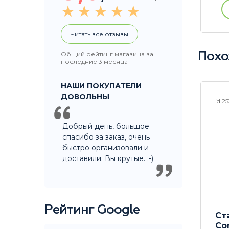
ации
Купить без регистрации
Читать все отзывы
Общий рейтинг магазина за
Похо
последние 3 месяца
НАШИ ПОКУПАТЕЛИ
ДОВОЛЬНЫ
id 22882
id 2
Добрый день, большое
спасибо за заказ, очень
быстро организовали и
доставили. Вы крутые. :-)
Рейтинг Google
Mask
Бонг X PUFF Lady
С
ДИСКОНТ
Co