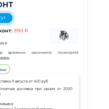
ОНТ
тут
конт:
390
P
00
P
р временно закончился, посмотрите
овары
аказ
тавка 9 августа от 400 руб
сплатная доставка при заказе от 2000
б
мовывоз