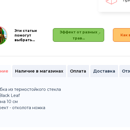
при
Эти статьи
Эффект от разных
Как 
помогут
трав…
выбрать…
ние
Наличие в магазинах
Оплата
Доставка
От
бка из термостойкого стекла
Black Leaf
на 10 см
ект - отколота ножка