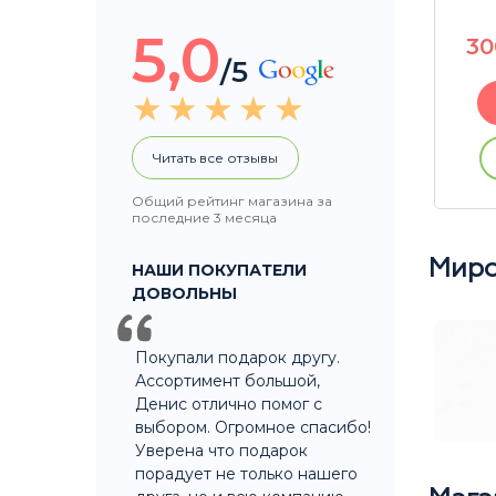
5,0
1990
P
3
/5
В корзину
Читать все отзывы
ации
Купить без регистрации
Общий рейтинг магазина за
последние 3 месяца
Миро
НАШИ ПОКУПАТЕЛИ
ДОВОЛЬНЫ
Покупали подарок другу.
Ассортимент большой,
Денис отлично помог с
выбором. Огромное спасибо!
Уверена что подарок
порадует не только нашего