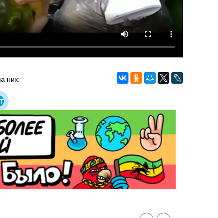
а них:
т