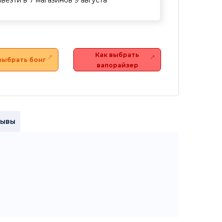
везти в 7 магазинов 9 августа
Как выбрать
выбрать бонг
вапорайзер
зывы