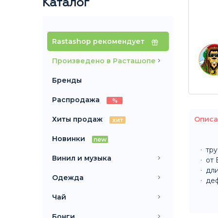
Каталог
Rastashop рекомендует
Произведено в Расташопе
Бренды
Распродажа
%
Хиты продаж
Описа
хит
Новинки
new
тру
Винил и музыка
от 
дли
Одежда
деф
Чай
Бонги