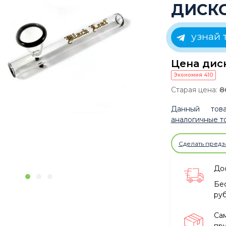
ДИСК
узнай 
Цена дис
Экономия
410
Старая цена:
8
Данный това
аналогичные т
Сделать предз
Дос
Бе
ру
Са