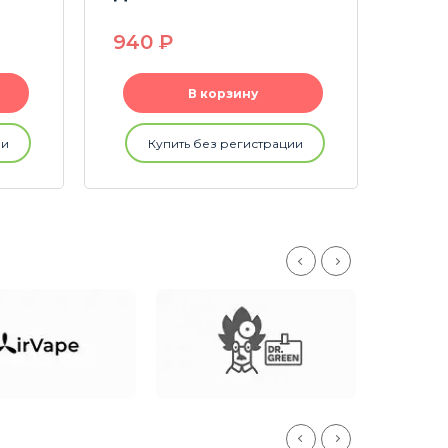
940
P
20
В корзину
ии
Купить без регистрации