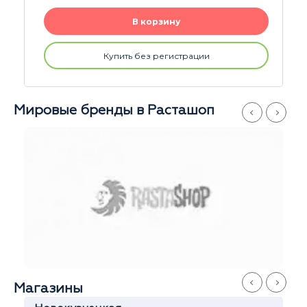
ину
В корзину
егистрации
Купить без регист
Мировые бренды в Расташоп
Магазины
Новокузнецкая