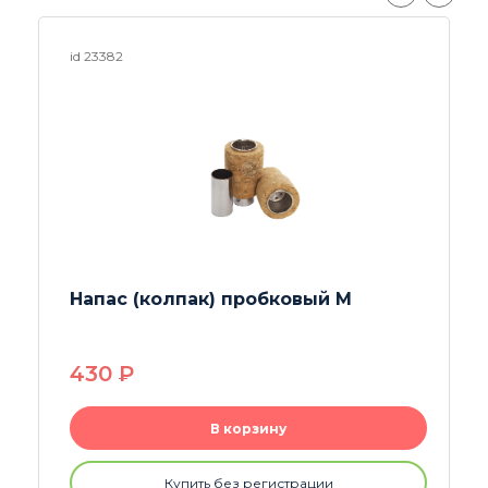
id 25264
Чистящее средство Rastash
250мл
630
P
В корзину
Купить без регистрации