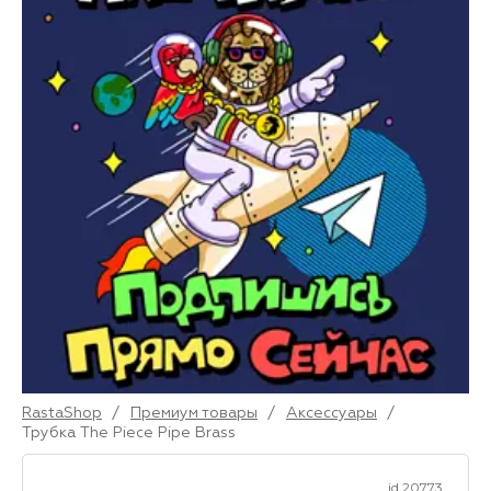
RastaShop
/
Премиум товары
/
Аксессуары
/
Трубка The Piece Pipe Brass
id 20773