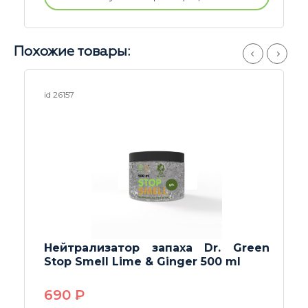
Похожие товары:
id 26096
паха Dr. Green
Нейтрализатор запа
inger 500 ml
Stop Smell chocolate m
490
P