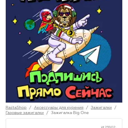
RastaShop
/
Аксессуары для курения
/
Зажигалки
/
Газовые зажигалки
/
Зажигалка Big One
id 23902