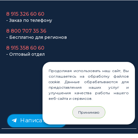
8 915 326 60 60
- Заказ по телефону
8 800 707 35 36
- Бесплатно для регионов
8 915 358 60 60
- Оптовый отдел
Продолжая использовать наш сайт, Вы
Законы
соглашаетесь на обработку файлов
Статьи
cookie. Данные обрабатываются для
Новости
предоставления наших услуг и
Карта сайта
улучшения качества работы нашего
веб-сайта и сервисов.
Принимаю
Написать нам