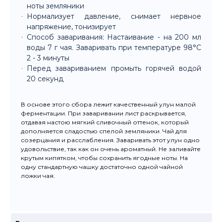
ноты земляники
Нормализует давление, снимает нервное
напряжение, тонизирует
Способ заваривания: Настаивание - на 200 мл
воды 7 г чая. Заваривать при температуре 98°C
2 - 3 минуты
Перед завариванием промыть горячей водой
20 секунд
В основе этого сбора лежит качественный улун малой
ферментации. При заваривании лист раскрывается,
отдавая настою мягкий сливочный оттенок, который
дополняется сладостью спелой земляники. Чай для
созерцания и расслабления. Заваривать этот улун одно
удовольствие, так как он очень ароматный. Не заливайте
крутым кипятком, чтобы сохранить ягодные ноты. На
одну стандартную чашку достаточно одной чайной
ложки чая.