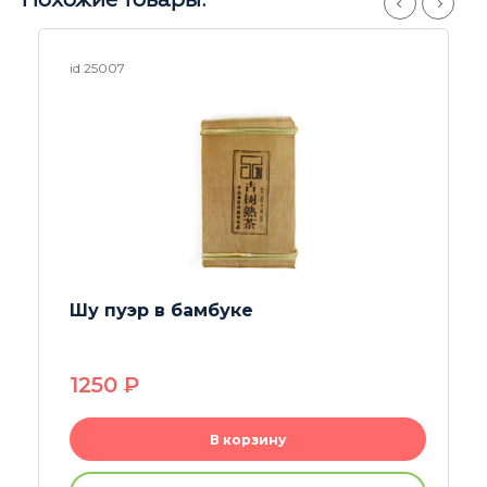
Похожие товары:
id 25475
Шу Пуэр Булан Гунтин
1930
P
В корзину