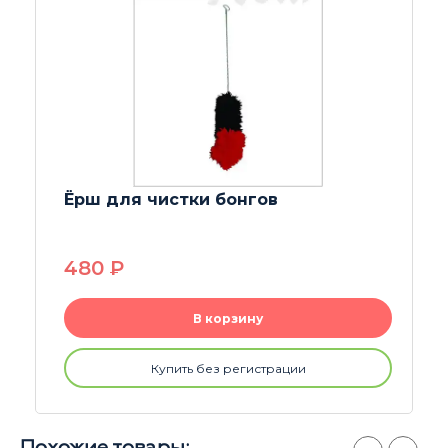
Напас (колпак) пробковый colored L
480
P
В корзину
Купить без регистрации