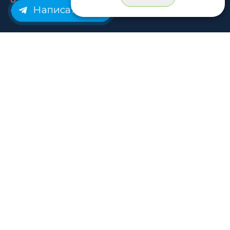
Написать нам
© Rastashop 2004-2026
Согласие на обработку персональных данных
Политика обработки персональных данных
Публичная оферта
Использование файлов cookie
Пользовательское соглашение