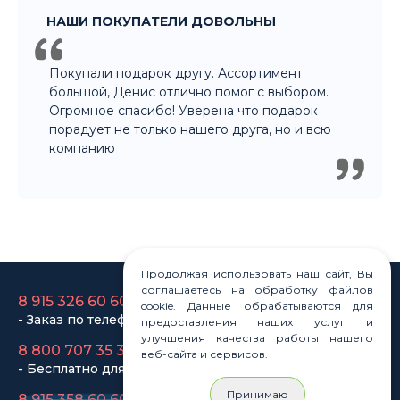
8 915 326 60 60
- Заказ по телефону
8 800 707 35 36
- Бесплатно для регионов
8 915 358 60 60
- Оптовый отдел
Продолжая использовать наш сайт, Вы
соглашаетесь на обработку файлов
cookie. Данные обрабатываются для
Законы
предоставления наших услуг и
Статьи
улучшения качества работы нашего
Новости
веб-сайта и сервисов.
Карта сайта
Принимаю