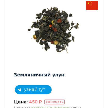
Земляничный улун
узнай тут
Цена:
450
P
Экономия
50