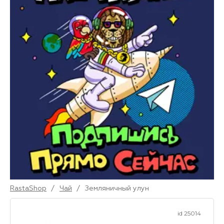
RastaShop
/
Чай
/
Земляничный улун
id 25014