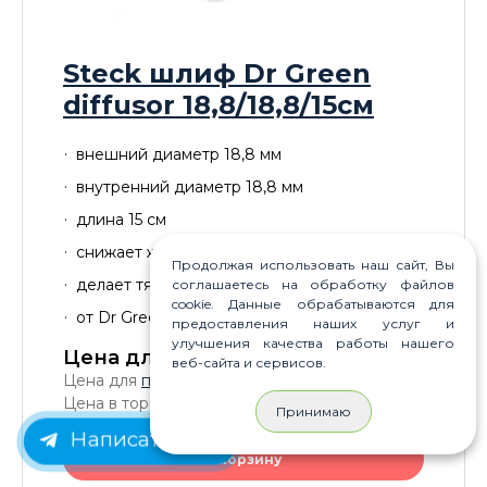
Steck шлиф Dr Green
diffusor 18,8/18,8/15см
внешний диаметр 18,8 мм
внутренний диаметр 18,8 мм
длина 15 см
снижает жесткость дыма
Продолжая использовать наш сайт, Вы
делает тягу равномерной и бесшумной
соглашаетесь на обработку файлов
cookie. Данные обрабатываются для
от Dr Green
предоставления наших услуг и
улучшения качества работы нашего
Цена для Вас:
590
P
веб-сайта и сервисов.
Цена для
постоянных клиентов
: 550
P
Цена в торговом зале: 650
P
Принимаю
Написать нам
В корзину