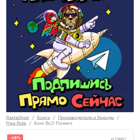
RastaShop
/
Бонги
/
Производители и бренды
/
Free Ride
/
Бонг BLO Flowers
-48%
id 23882