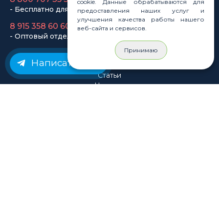
cookie. Данные обрабатываются для
предоставления наших услуг и
Законы
улучшения качества работы нашего
Статьи
веб-сайта и сервисов.
Новости
Карта сайта
Принимаю
Написать нам
© Rastashop 2004-2026
Согласие на обработку персональных данных
Политика обработки персональных данных
Публичная оферта
Использование файлов cookie
Пользовательское соглашение