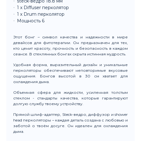
steck-ведро 18.8 мм
1 x Diffuser перколятор
1 х Drum перколятор
Мощность 6
Этот бонг – символ качества и надежности в мире
девайсов для фитотерапии. Он предназначен для тех,
кто ценит красоту, прочность и безопасность в каждом
сеансе. В стеклянных бонгах скрыта истинная мудрость.
Удобная форма, выразительный дизайн и уникальные
перколяторы обеспечивают неповторимые вкусовые
ощущения. Бонгов высотой в 30 см хватает для
охлаждения дыма.
Объемная сфера для жидкости, усиленная толстым
стеклом - стандарты качества, которые гарантируют
долгую службу твоему устройству.
Прямой шлиф-адаптер, Steck-ведро, диффузор и shower
head перколяторы – каждая деталь создана с любовью и
заботой о твоём досуге. Он идеален для охлаждения
дыма.