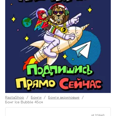
RastaShop
/
Бонги
/
Бонги акриловые
/
Бонг Ice Bubble 45см
id 20649