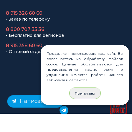
8 915 326 60 60
- Заказ по телефону
8 800 707 35 36
- Бесплатно для регионов
8 915 358 60 60
- Оптовый отдел
Продолжая использовать наш сайт, Вы
соглашаетесь на обработку файлов
cookie. Данные обрабатываются для
Законы
предоставления наших услуг и
Статьи
улучшения качества работы нашего
веб-сайта и сервисов.
Новости
Карта сайта
Принимаю
Написать нам